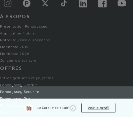
À PROPOS
Présentation Panodyssey
Application Mobile
Notre Odyssée européenne
Manifeste 2019
Manifeste 2026
Concours d'écriture
OFFRES
Offres gratuites et payantes
Panodyssey Gratuit
Panodyssey Sécurité
Panodyssey Pro
Panodyssey Visibilité
Voir le profil
Le Corail Média Lab’
Panodyssey Entreprise
Panodyssey Licensing
SERVICES