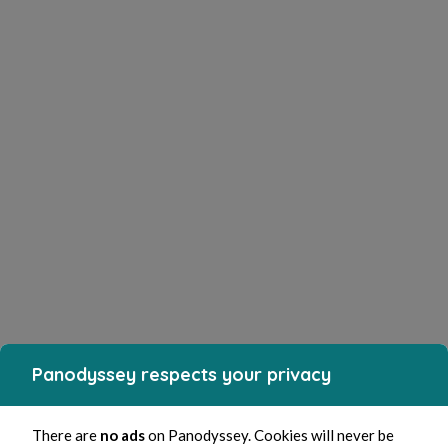
Panodyssey respects your privacy
There are
no ads
on Panodyssey. Cookies will never be