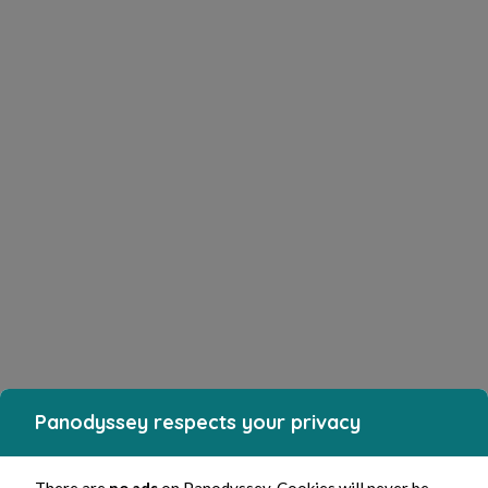
Panodyssey respects your privacy
There are
no ads
on Panodyssey. Cookies will never be