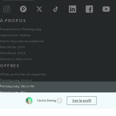
À PROPOS
Présentation Panodyssey
Application Mobile
Notre Odyssée européenne
Manifeste 2019
Manifeste 2026
Concours d'écriture
OFFRES
Offres gratuites et payantes
Panodyssey Gratuit
Panodyssey Sécurité
Panodyssey Pro
Panodyssey Visibilité
Voir le profil
Cécilia Demay
Panodyssey Entreprise
Panodyssey Licensing