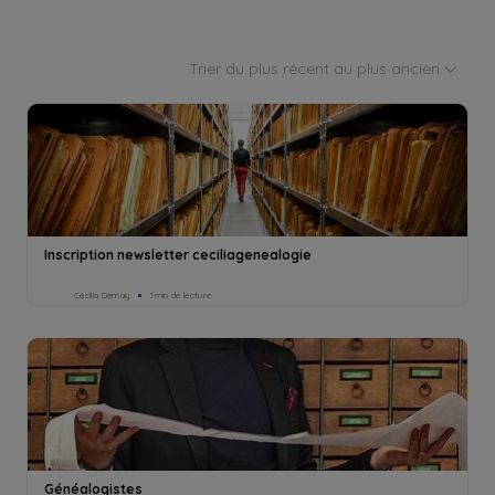
Trier du plus récent au plus ancien
Inscription newsletter ceciliagenealogie
Cécilia Demay
1min de lecture
Généalogistes