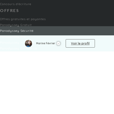
Concours d'écriture
OFFRES
Offres gratuites et payantes
Panodyssey Gratuit
Panodyssey Sécurité
Panodyssey Pro
Panodyssey Visibilité
Voir le profil
Marine Février
Panodyssey Entreprise
Panodyssey Licensing
SERVICES
Contact
Mon Compte
FAQ
FAQ Offres
LÉGAL
Mentions légales
CGU / CGV
Protection des données