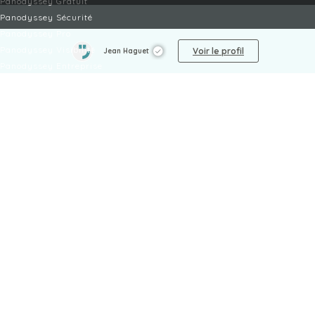
Panodyssey Gratuit
Panodyssey Sécurité
Panodyssey Pro
Panodyssey Visibilité
Voir le profil
Jean Haguet
Panodyssey Entreprise
Panodyssey Licensing
SERVICES
Contact
Mon Compte
FAQ
FAQ Offres
LÉGAL
Mentions légales
CGU / CGV
Protection des données
Procédure de signalement
Gestion des cookies
Politique de sécurité des enfants