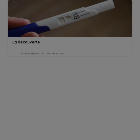
La découverte
Enora Phelippeau
2min de lecture