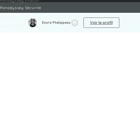
Panodyssey Gratuit
Panodyssey Sécurité
Panodyssey Pro
Panodyssey Visibilité
Voir le profil
Enora Phelippeau
Panodyssey Entreprise
Panodyssey Licensing
SERVICES
Contact
Mon Compte
FAQ
FAQ Offres
LÉGAL
Mentions légales
CGU / CGV
Protection des données
Procédure de signalement
Gestion des cookies
Politique de sécurité des enfants