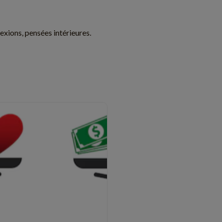
exions, pensées intérieures.
ABSURDE
8 min