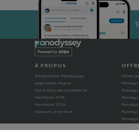
T
À PROPOS
OFFR
Présentation Panodyssey
Offres g
Application Mobile
Panodyss
Notre Odyssée européenne
Panodyss
Manifeste 2019
Panodys
Manifeste 2026
Panodyss
Concours d'écriture
Panodyss
Panodyss
NON-FICTION