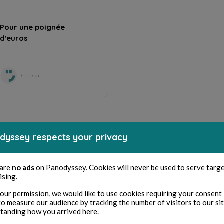
Pour une poignée
d'euros
Chrisgill
dyssey respects your privacy
 are
no ads
on Panodyssey. Cookies will never be used to serve targ
ising.
our permission, we would like to use cookies requiring your consent 
to measure our audience by tracking the number of visitors to our si
tanding how you arrived here.