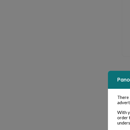
Pano
There
advert
With y
order 
unders