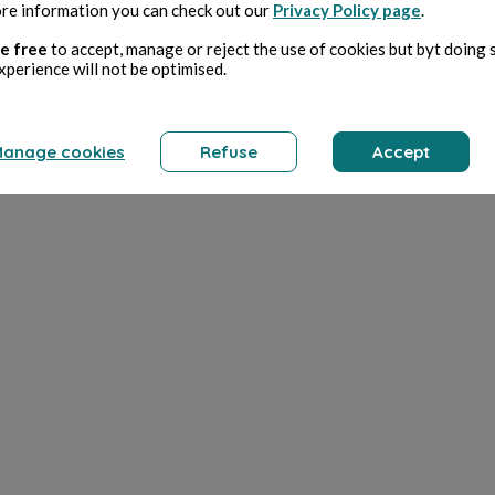
re information you can check out our
Privacy Policy page
.
e free
to accept, manage or reject the use of cookies but byt doing 
xperience will not be optimised.
anage cookies
Refuse
Accept