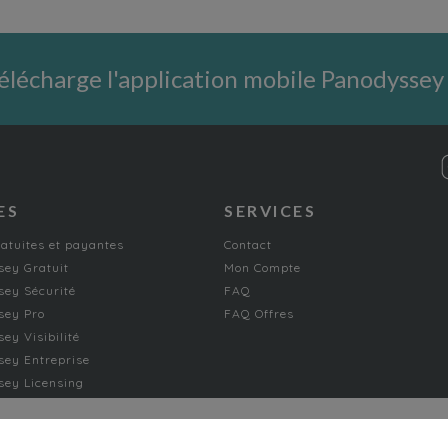
élécharge l'application mobile Panodyssey
ES
SERVICES
ratuites et payantes
Contact
ey Gratuit
Mon Compte
ey Sécurité
FAQ
sey Pro
FAQ Offres
ey Visibilité
ey Entreprise
ey Licensing
FICTION