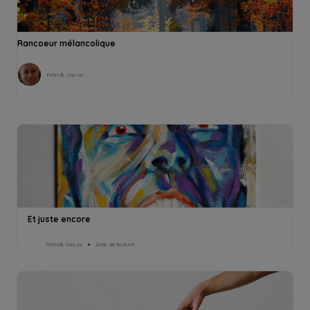
Rancoeur mélancolique
Patrick Vasse
Et juste encore
Patrick Vasse
2min de lecture