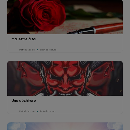
Ma lettre à toi
Patrick Vasse
3min de lecture
Une déchirure
Patrick Vasse
1min de lecture