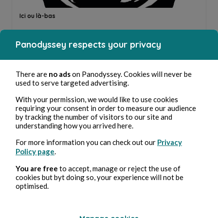
Ici ou là-bas
Patrick Vasse
2min de lecture
Panodyssey respects your privacy
There are
no ads
on Panodyssey. Cookies will never be
used to serve targeted advertising.
With your permission, we would like to use cookies
requiring your consent in order to measure our audience
by tracking the number of visitors to our site and
Même si
understanding how you arrived here.
Patrick Vasse
2min de lecture
For more information you can check out our
Privacy
Policy page
.
You are free
to accept, manage or reject the use of
cookies but byt doing so, your experience will not be
optimised.