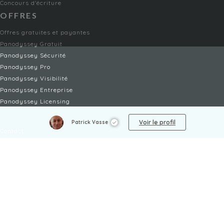
Concours d'écriture
OFFRES
Offres gratuites et payantes
Panodyssey Gratuit
Panodyssey Sécurité
Panodyssey Pro
Panodyssey Visibilité
Panodyssey Entreprise
Panodyssey Licensing
SERVICES
Voir le profil
Patrick Vasse
Contact
Mon Compte
FAQ
FAQ Offres
LÉGAL
Mentions légales
CGU / CGV
Protection des données