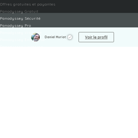
Offres gratuites et payantes
Panodyssey Gratuit
Panodyssey Sécurité
Panodyssey Pro
Panodyssey Visibilité
Voir le profil
Daniel Muriot
Panodyssey Entreprise
Panodyssey Licensing
SERVICES
Contact
Mon Compte
FAQ
FAQ Offres
LÉGAL
Mentions légales
CGU / CGV
Protection des données
Procédure de signalement
Gestion des cookies