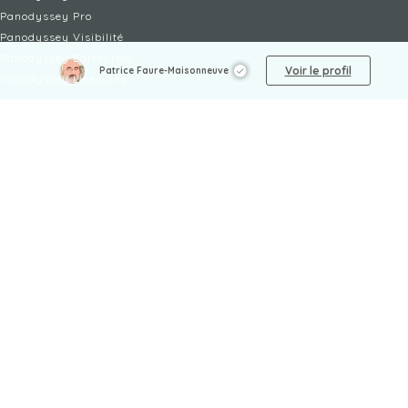
Panodyssey Pro
Panodyssey Visibilité
Panodyssey Entreprise
Voir le profil
Patrice Faure-Maisonneuve
Panodyssey Licensing
SERVICES
Contact
Mon Compte
FAQ
FAQ Offres
LÉGAL
Mentions légales
CGU / CGV
Protection des données
Procédure de signalement
Gestion des cookies
Politique de sécurité des enfants
NON-FICTION