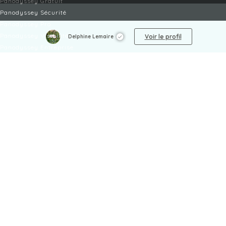
Panodyssey Gratuit
Panodyssey Sécurité
Panodyssey Pro
Panodyssey Visibilité
Voir le profil
Delphine Lemaire
Panodyssey Entreprise
Panodyssey Licensing
SERVICES
Contact
Mon Compte
FAQ
FAQ Offres
LÉGAL
Mentions légales
CGU / CGV
Protection des données
Procédure de signalement
Gestion des cookies
Politique de sécurité des enfants