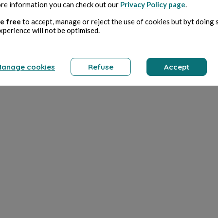
re information you can check out our
Privacy Policy page
.
e free
to accept, manage or reject the use of cookies but byt doing 
xperience will not be optimised.
anage cookies
Refuse
Accept