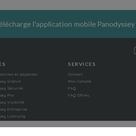
élécharge l'application mobile Panodyssey
ES
SERVICES
ratuites et payantes
Contact
ey Gratuit
Mon Compte
ey Sécurité
FAQ
sey Pro
FAQ Offres
ey Visibilité
ey Entreprise
ey Licensing
FICTION