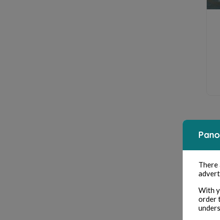
Pano
There
advert
With y
order 
unders