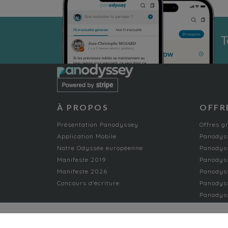
T
À PROPOS
OFFR
Présentation Panodyssey
Offres g
Application Mobile
Panodyss
Notre Odyssée européenne
Panodyss
Manifeste 2019
Panodys
Manifeste 2026
Panodyss
Concours d'écriture
Panodyss
Panodyss
NON-FICTION