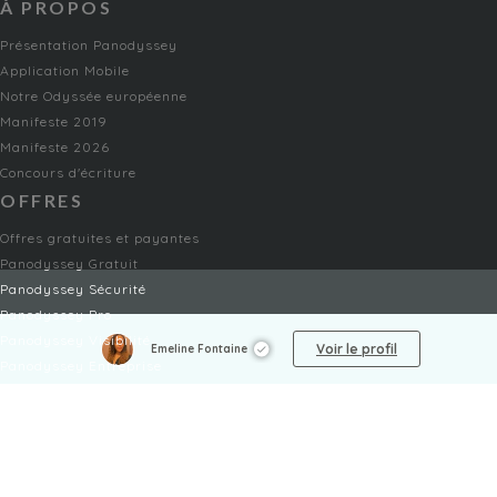
À PROPOS
Présentation Panodyssey
Application Mobile
Notre Odyssée européenne
Manifeste 2019
Manifeste 2026
Concours d'écriture
OFFRES
Offres gratuites et payantes
Panodyssey Gratuit
Panodyssey Sécurité
Panodyssey Pro
Panodyssey Visibilité
Voir le profil
Emeline Fontaine
Panodyssey Entreprise
Panodyssey Licensing
SERVICES
Contact
Mon Compte