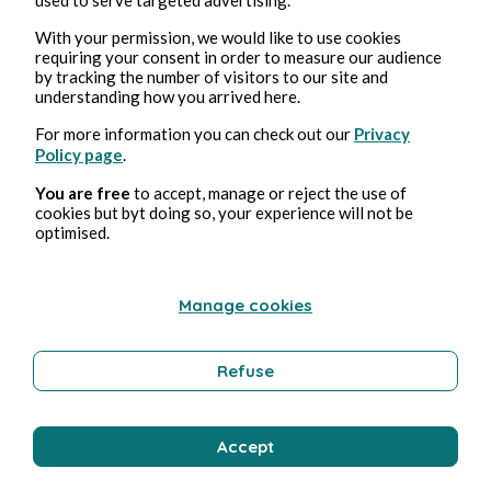
À deux
With your permission, we would like to use cookies
requiring your consent in order to measure our audience
Farida Mihoub
1min de lecture
by tracking the number of visitors to our site and
understanding how you arrived here.
For more information you can check out our
Privacy
Policy page
.
You are free
to accept, manage or reject the use of
cookies but byt doing so, your experience will not be
optimised.
Ballerine
Manage cookies
Farida Mihoub
1min de lecture
Refuse
Accept