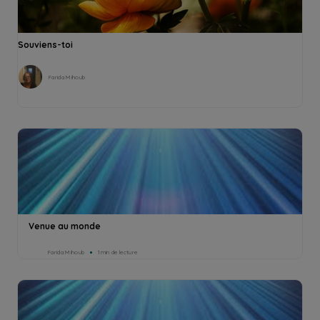
Souviens-toi
Farida Mihoub
Venue au monde
Farida Mihoub
1min de lecture