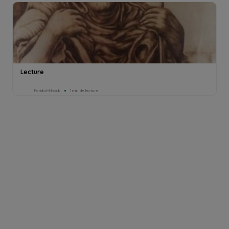
Lecture
Farida Mihoub
1min de lecture