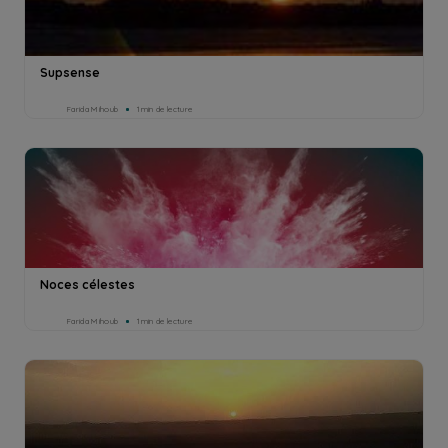
Supsense
Farida Mihoub
1min de lecture
Noces célestes
Farida Mihoub
1min de lecture