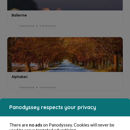
Ballerine
Farida Mihoub
1min de lecture
Alphabet
Farida Mihoub
1min de lecture
Panodyssey respects your privacy
There are
no ads
on Panodyssey. Cookies will never be
used to serve targeted advertising.