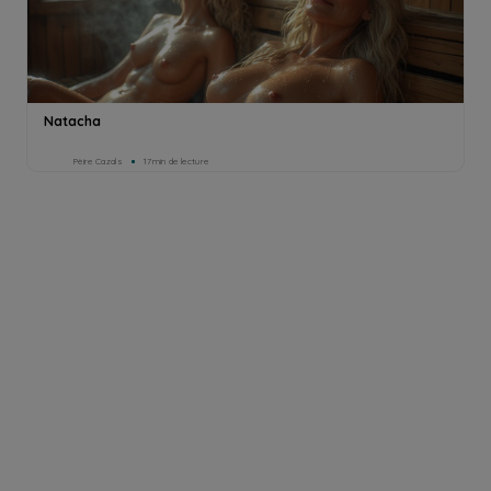
Natacha
Pèire Cazals
17min de lecture