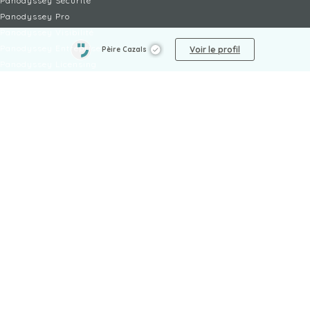
Panodyssey Sécurité
Panodyssey Pro
Panodyssey Visibilité
Panodyssey Entreprise
Voir le profil
Pèire Cazals
Panodyssey Licensing
SERVICES
Contact
Mon Compte
FAQ
FAQ Offres
LÉGAL
Mentions légales
CGU / CGV
Protection des données
Procédure de signalement
Gestion des cookies
Politique de sécurité des enfants