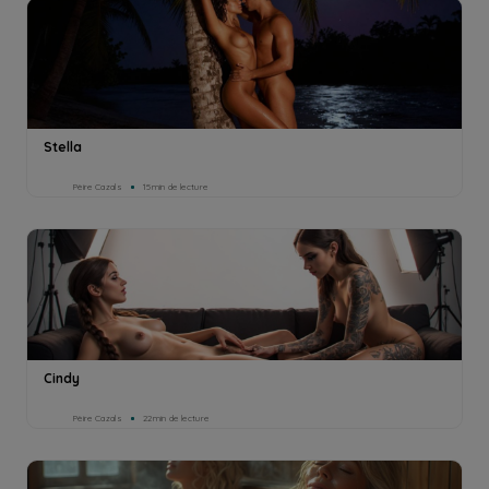
Stella
Pèire Cazals
15min de lecture
Cindy
Pèire Cazals
22min de lecture