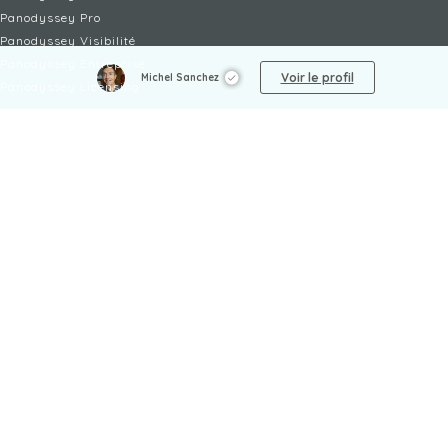
Panodyssey Pro
Panodyssey Visibilité
Panodyssey Entreprise
Voir le profil
Michel Sanchez
Panodyssey Licensing
SERVICES
Contact
Mon Compte
FAQ
FAQ Offres
LÉGAL
Mentions légales
CGU / CGV
Protection des données
Procédure de signalement
Gestion des cookies
Politique de sécurité des enfants
NON-FICTION