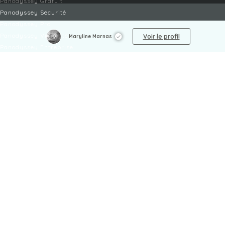
Panodyssey Gratuit
Panodyssey Sécurité
Panodyssey Pro
Panodyssey Visibilité
Voir le profil
Maryline Marnas
Panodyssey Entreprise
Panodyssey Licensing
SERVICES
Contact
Mon Compte
FAQ
FAQ Offres
LÉGAL
Mentions légales
CGU / CGV
Protection des données
Procédure de signalement
Gestion des cookies
Politique de sécurité des enfants