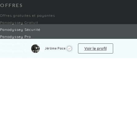
OFFRES
Offres gratuites et payantes
Panodyssey Gratuit
Panodyssey Sécurité
Panodyssey Pro
Panodyssey Visibilité
Voir le profil
Jérôme Pace
Panodyssey Entreprise
Panodyssey Licensing
SERVICES
Contact
Mon Compte
FAQ
FAQ Offres
LÉGAL
Mentions légales
CGU / CGV
Protection des données
Procédure de signalement