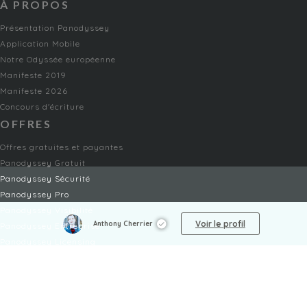
À PROPOS
Présentation Panodyssey
Application Mobile
Notre Odyssée européenne
Manifeste 2019
Manifeste 2026
Concours d'écriture
OFFRES
Offres gratuites et payantes
Panodyssey Gratuit
Panodyssey Sécurité
Panodyssey Pro
Panodyssey Visibilité
Voir le profil
Anthony Cherrier
Panodyssey Entreprise
Panodyssey Licensing
SERVICES
Contact
Mon Compte