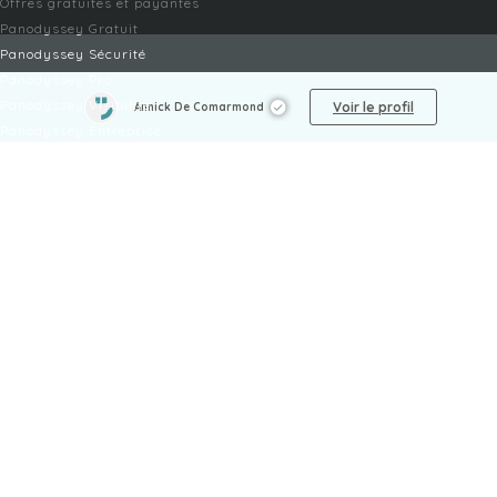
Offres gratuites et payantes
Panodyssey Gratuit
Panodyssey Sécurité
Panodyssey Pro
Panodyssey Visibilité
Voir le profil
Annick De Comarmond
Panodyssey Entreprise
Panodyssey Licensing
SERVICES
Contact
Mon Compte
FAQ
FAQ Offres
LÉGAL
Mentions légales
CGU / CGV
Protection des données
Procédure de signalement
Gestion des cookies
Politique de sécurité des enfants