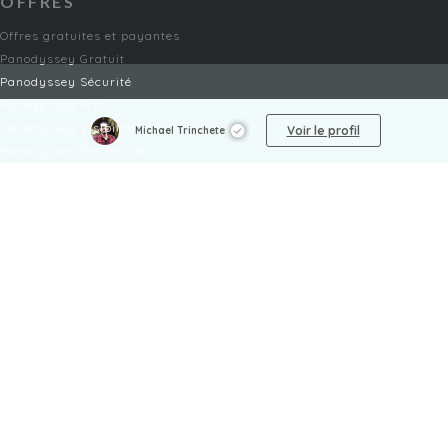
OFFRES
Offres gratuites et payantes
Panodyssey Gratuit
Panodyssey Sécurité
Panodyssey Pro
Panodyssey Visibilité
Voir le profil
Michael Trinchete
Panodyssey Entreprise
Panodyssey Licensing
SERVICES
Contact
Mon Compte
FAQ
FAQ Offres
LÉGAL
Mentions légales
CGU / CGV
Protection des données
Procédure de signalement