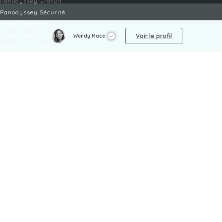
Panodyssey Gratuit
Panodyssey Sécurité
Panodyssey Pro
Panodyssey Visibilité
Voir le profil
Wendy Mace
Panodyssey Entreprise
Panodyssey Licensing
SERVICES
Contact
Mon Compte
FAQ
FAQ Offres
LÉGAL
Mentions légales
CGU / CGV
Protection des données
Procédure de signalement
Gestion des cookies
Politique de sécurité des enfants