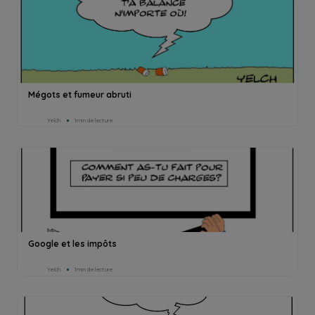
Mégots et fumeur abruti
Yelch
1min de lecture
Google et les impôts
Yelch
1min de lecture