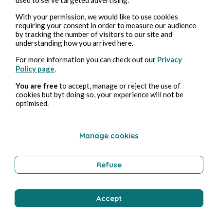
Le vote dans 50 ans?
With your permission, we would like to use cookies
requiring your consent in order to measure our audience
Yelch
1min de lecture
by tracking the number of visitors to our site and
understanding how you arrived here.
For more information you can check out our
Privacy
Policy page
.
You are free
to accept, manage or reject the use of
cookies but byt doing so, your experience will not be
optimised.
Terreur au CAC40
Manage cookies
Yelch
1min de lecture
Refuse
Accept