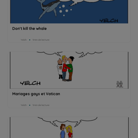
Don't kill the whale
Yelch
1min de lecture
Mariages gays et Vatican
Yelch
1min de lecture