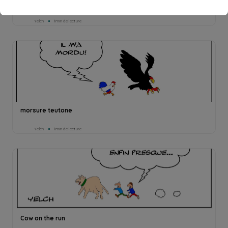
Invisible touch
Yelch
1min de lecture
morsure teutone
Yelch
1min de lecture
Cow on the run