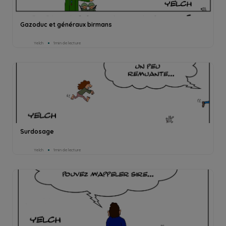
Gazoduc et généraux birmans
Yelch
1min de lecture
Surdosage
Yelch
1min de lecture