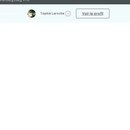
Panodyssey Visibilité
Panodyssey Entreprise
Voir le profil
Sophie Laroche
Panodyssey Licensing
SERVICES
Contact
Mon Compte
FAQ
FAQ Offres
LÉGAL
Mentions légales
CGU / CGV
Protection des données
Procédure de signalement
Gestion des cookies
Politique de sécurité des enfants
NON-FICTION