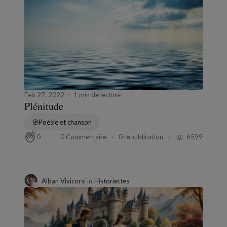
Feb 27, 2022
1 min de lecture
Plénitude
Poésie et chanson
0 Commentaire
0 republication
6599
0
Alban Vivicorsi
in
Historiettes