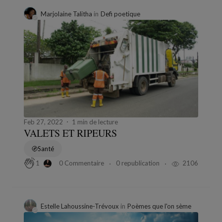
Marjolaine Talitha
in
Defi poetique
Feb 27, 2022
1 min de lecture
VALETS ET RIPEURS
Santé
0 Commentaire
0 republication
2106
1
Estelle Lahoussine-Trévoux
in
Poèmes que l'on sème