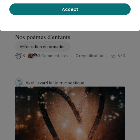
Accept
Feb 26, 2022
10 min de lecture
Nos poèmes d'enfants
Éducation et formation
3 Commentaires
0 republication
573
8
Axel Havard
in
Un truc poétique