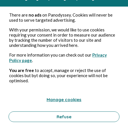
There are
no ads
on Panodyssey. Cookies will never be
used to serve targeted advertising.
With your permission, we would like to use cookies
requiring your consent in order to measure our audience
Mar 1, 2022
2 min de lecture
by tracking the number of visitors to our site and
Exactement comme prévuExactement
understanding how you arrived here.
imprévu
For more information you can check out our
Privacy
Bien-être
Policy page
.
0 Commentaire
0 republication
653
1
You are free
to accept, manage or reject the use of
cookies but byt doing so, your experience will not be
optimised.
Plumes D'école
in
Poésies d'élèves
Manage cookies
Refuse