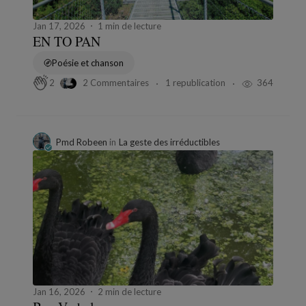
Jan 17, 2026
1 min de lecture
EN TO PAN
Poésie et chanson
2 Commentaires
1 republication
364
2
Pmd Robeen
in
La geste des irréductibles
Jan 16, 2026
2 min de lecture