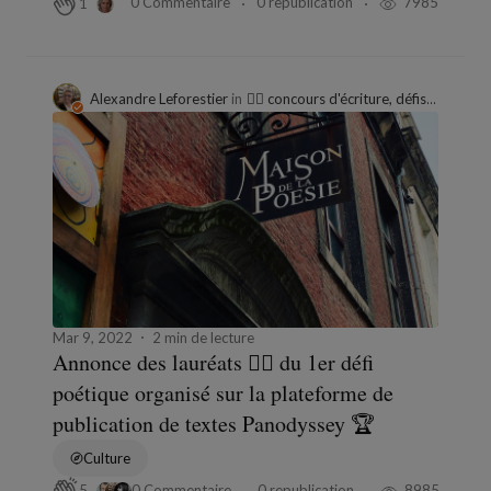
0 Commentaire
0 republication
7985
1
Alexandre Leforestier
in
✍🏻 concours d'écriture, défis et appels à textes sur panodyssey 🏆
Mar 9, 2022
2 min de lecture
Annonce des lauréats ✍🏻 du 1er défi
poétique organisé sur la plateforme de
publication de textes Panodyssey 🏆
Culture
0 Commentaire
0 republication
8985
5