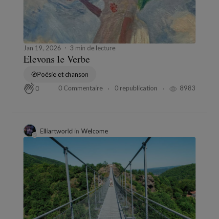
Jan 19, 2026
3 min de lecture
Elevons le Verbe
Poésie et chanson
0 Commentaire
0 republication
8983
0
Elliartworld
in
Welcome