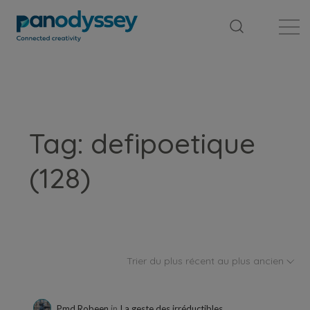
Bibliothèque
Fil d'actualité
Publication
Tag: defipoetique
(128)
Trier du plus récent au plus ancien
Pmd Robeen
in
La geste des irréductibles