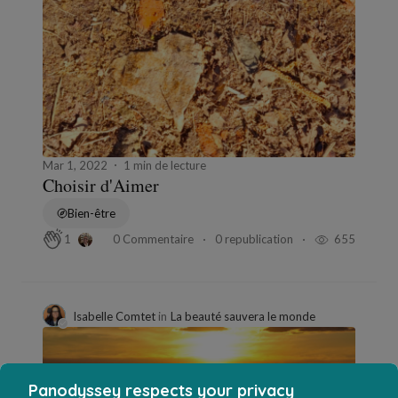
Mar 1, 2022
1 min de lecture
Choisir d'Aimer
Bien-être
0 Commentaire
0 republication
655
1
Isabelle Comtet
in
La beauté sauvera le monde
Panodyssey respects your privacy