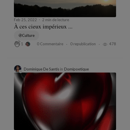
Feb 25, 2022
2 min de lecture
À ces cieux impérieux ...
Culture
0 Commentaire
0 republication
478
1
Dominique De Santis
in
Domipoetique