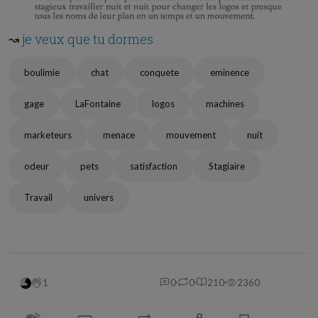
↝
je veux que tu dormes
boulimie
chat
conquete
eminence
gage
LaFontaine
logos
machines
marketeurs
menace
mouvement
nuit
odeur
pets
satisfaction
Stagiaire
Travail
univers
1
0
0
210
2360