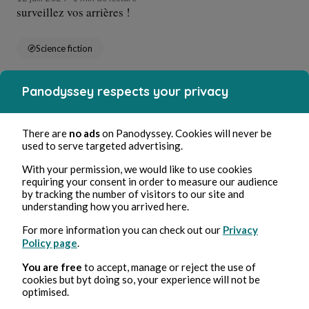
surveillez vos arrières !
Science fiction
Panodyssey respects your privacy
Surf Xi
There are
no ads
on Panodyssey. Cookies will never be
used to serve targeted advertising.
With your permission, we would like to use cookies
requiring your consent in order to measure our audience
by tracking the number of visitors to our site and
understanding how you arrived here.
For more information you can check out our
Privacy
Policy page
.
12 juil. 2024
1 min de lecture
je veux que tu dormes !
You are free
to accept, manage or reject the use of
cookies but byt doing so, your experience will not be
optimised.
Science fiction