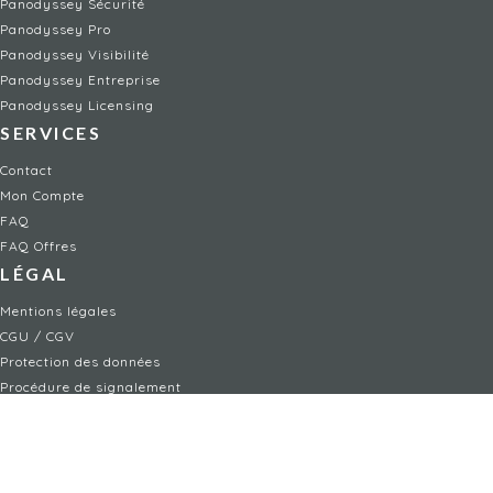
Panodyssey Sécurité
Panodyssey Pro
Panodyssey Visibilité
Panodyssey Entreprise
Panodyssey Licensing
SERVICES
Contact
Mon Compte
FAQ
FAQ Offres
LÉGAL
Mentions légales
CGU / CGV
Protection des données
Procédure de signalement
Gestion des cookies
Politique de sécurité des enfants