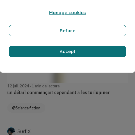
Manage cookies
Surf Xi
Refuse
Accept
12 juil. 2024
1 min de lecture
un détail commençait cependant à les turlupiner
Science fiction
Surf Xi