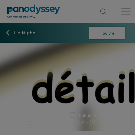
Bibliothèque
Fil d'actualité
Publication
L'e-Mythe
Suivre
Fiction
Science fiction
Publié le 12 juil. 2024
Mis à jour le 13 juil. 2024
1 min