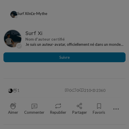
Surf Xi
In
L'e-Mythe
Surf Xi
Je suis un auteur-avatar, officiellement né dans un monde
dit virtuel en 2007. Depuis 2020, j'écr...
Suivre
1
0
0
210
2360
⋯
Aimer
Commenter
Republier
Partager
Favoris