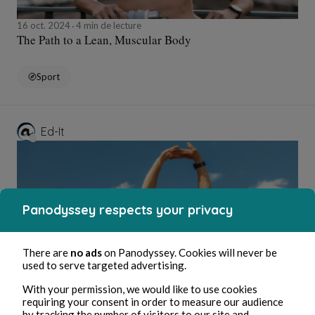
16 oct. 2024
4 min de lecture
The Path to a Lean, Muscular Body
Sport
Ed-It
Panodyssey respects your privacy
There are
no ads
on Panodyssey. Cookies will never be
used to serve targeted advertising.
16 oct. 2024
5 min de lecture
With your permission, we would like to use cookies
Do you want to improve your current physical
requiring your consent in order to measure our audience
by tracking the number of visitors to our site and