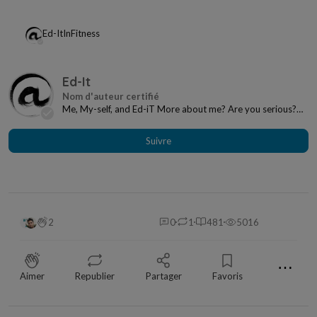
Ed-It
In
Fitness
Ed-It
Me, My-self, and Ed-iT More about me? Are you serious?
Hi, I’m happy to be here! My name is Ed?...
Suivre
2
0
1
481
5016
⋯
Aimer
Republier
Partager
Favoris