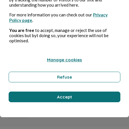
condition?
understanding how you arrived here.
Sport
For more information you can check out our
Privacy
Policy page
.
You are free
to accept, manage or reject the use of
Ed-It
cookies but byt doing so, your experience will not be
optimised.
Manage cookies
Refuse
28 sept. 2024
4 min de lecture
Accept
Effective Strategies for Managing Chronic Pain
Sport