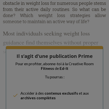
obstacle in weight loss for numerous people stems
from their active daily routines. So what can be
done? Which weight loss strategies allow
someone to maintain an active way of life?
Most individuals seeking weight loss
guidance find themselves without proper
solutions.
Il s’agit d’une publication Prime
Most people require no more than losing two
Pour en profiter, abonne-toi à la Creative Room
Fitness
de
Ed-It
pounds. A major weight loss problem exists when
people need to shed lots of weight, but doing so
Tu pourras :
requires significant effort. Where do I start? Where
do I start? You
Accéder à des
contenus exclusifs
et aux
archives complètes