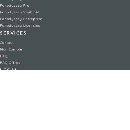
Panodyssey Pro
Panodyssey Visibilité
Panodyssey Entreprise
Panodyssey Licensing
SERVICES
Contact
Mon Compte
FAQ
FAQ Offres
LÉGAL
Mentions légales
CGU / CGV
Protection des données
Procédure de signalement
Gestion des cookies
Politique de sécurité des enfants