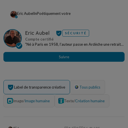
Eric Aubel
In
Poétiquement votre
Eric Aubel
SÉCURITÉ
"Né à Paris en 1958, l’auteur passe en Ardèche une retraite
paisible depuis 2019. Dans un cadre gran...
Suivre
Label de transparence créative
Tous publics
Image
/
Image humaine
Texte
/
Création humaine