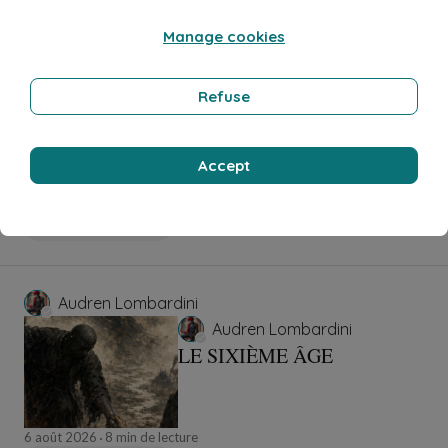
Manage cookies
Pmd Robeen
Pmd Robeen
Refuse
Psychomachie
Accept
7 août 2026
1 min de lecture
Poésie et chanson
Audren Lombardini
Audren Lombardini
LE SIXIÈME ÂGE
6 août 2026
8 min de lecture