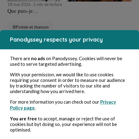
18 mai 2026
1 min de lecture
Que puis-je…
Poésie et chanson
Panodyssey respects your privacy
Prolonger le voyage dans l'univers
There are
no ads
on Panodyssey. Cookies will never be
used to serve targeted advertising.
Poésie et chanson
With your permission, we would like to use cookies
requiring your consent in order to measure our audience
by tracking the number of visitors to our site and
Pmd Robeen
understanding how you arrived here.
Pmd Robeen
La Symphonie des Sphères
For more information you can check out our
Privacy
Policy page
.
You are free
to accept, manage or reject the use of
cookies but byt doing so, your experience will not be
8 août 2026
1 min de lecture
optimised.
Poésie et chanson