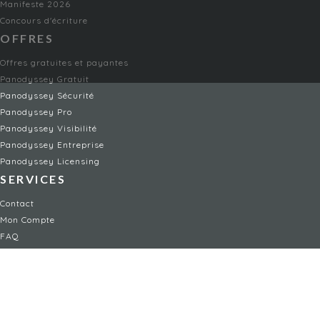
Manifeste 2026
Concours d'écriture
OFFRES
Offres gratuites et payantes
Panodyssey Gratuit
Panodyssey Sécurité
Panodyssey Pro
Panodyssey Visibilité
Panodyssey Entreprise
Panodyssey Licensing
SERVICES
Contact
Mon Compte
FAQ
FAQ Offres
LÉGAL
Mentions légales
CGU / CGV