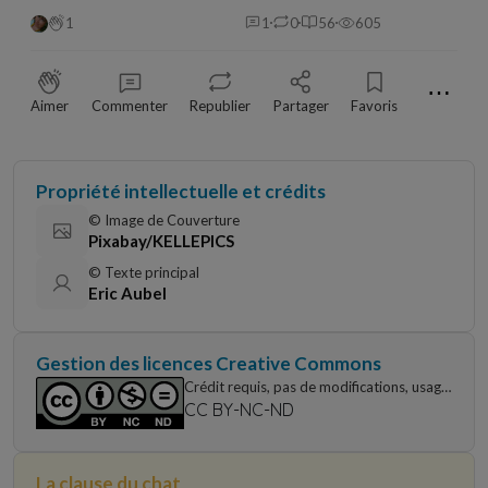
1
1
0
56
605
⋯
Aimer
Commenter
Republier
Partager
Favoris
Propriété intellectuelle et crédits
© Image de Couverture
Pixabay/KELLEPICS
© Texte principal
Eric Aubel
Gestion des licences Creative Commons
Crédit requis, pas de modifications, usage
non commercial uniquement
CC BY-NC-ND
La clause du chat