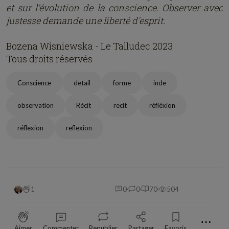
et sur l'évolution de la conscience. Observer avec
justesse demande une liberté d'esprit.
Bozena Wisniewska - Le Talludec.2023
Tous droits réservés
Conscience
detail
forme
inde
observation
Récit
recit
réfléxion
réflexion
reflexion
1
0
0
70
504
⋯
Aimer
Commenter
Republier
Partager
Favoris