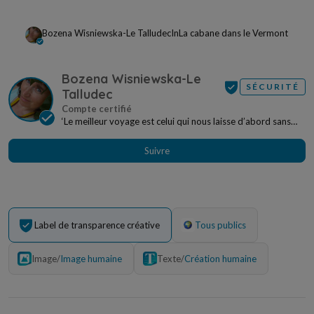
Bozena Wisniewska-Le Talludec
In
La cabane dans le Vermont
Bozena Wisniewska-Le
SÉCURITÉ
Talludec
‘Le meilleur voyage est celui qui nous laisse d’abord sans
voix puis nous plonge dans la réflexion e...
Suivre
Label de transparence créative
Tous publics
Image
/
Image humaine
Texte
/
Création humaine