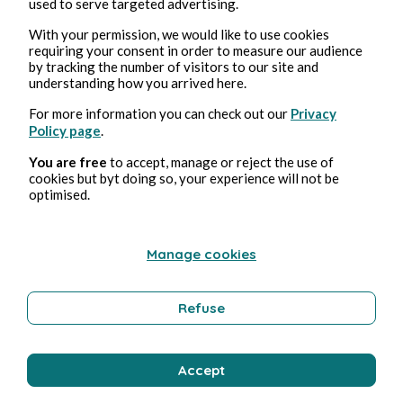
used to serve targeted advertising.
With your permission, we would like to use cookies
requiring your consent in order to measure our audience
by tracking the number of visitors to our site and
understanding how you arrived here.
For more information you can check out our
Privacy
Policy page
.
28 mai 2026
2 min de lecture
Moins vite
You are free
to accept, manage or reject the use of
cookies but byt doing so, your experience will not be
optimised.
Société
Manage cookies
Bozena Wisniewska-Le Talludec
Refuse
Accept