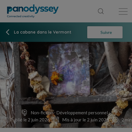
Bibliothèque
Fil d'actualité
Publication
La cabane dans le Vermont
Suivre
Non-fiction
Développement personnel
Publié le 2 juin 2026
Mis à jour le 2 juin 2026
2 min