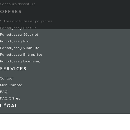
Concours d'écriture
OFFRES
Offres gratuites et payantes
Panodyssey Gratuit
Panodyssey Sécurité
Panodyssey Pro
Panodyssey Visibilité
Panodyssey Entreprise
Panodyssey Licensing
SERVICES
Contact
Mon Compte
FAQ
FAQ Offres
LÉGAL
Mentions légales
CGU / CGV
Protection des données