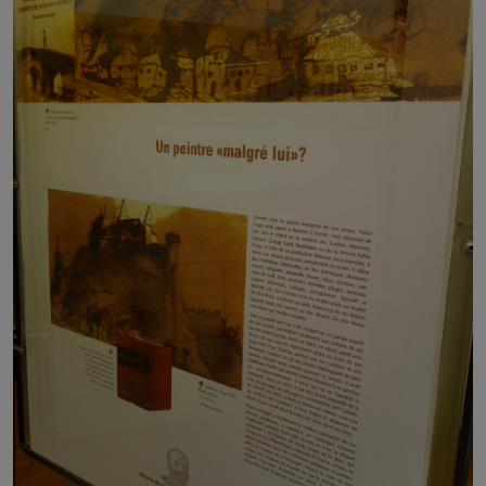
Poème rédigé en allemand par Michel Rodange, publié en 1871 par
le
Luxemburger Zeitung
, musée Victor Hugo à Vianden | collection
personnelle
Michel Sinner
, dessinateur, a réalisé des croquis
des personnages de
Notre-Dame de Paris
et des
Misérables
. Victor Hugo les appréciait beaucoup.