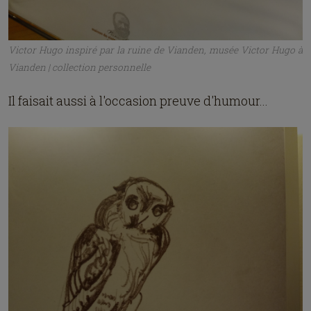
pour quelqu'un comme moi qui dévorerait les
textes mot à mot, il faudrait des heures pour tout
lire et pour tout voir 😯. Heureusement, la photo
existe pour en conserver l'essentiel 🙂. Je n'ai pas
tout lu ni photographié non plus : je me suis
contentée d'en repiquer quelques extraits. Mais si
d'aventure vous passez par la jolie et pittoresque
petite ville de
Vianden
, c'est une halte que je ne
peux que vous recommander !
Crédit image : Toutes les photos illustrant cet article, y compris la
photo de couverture, font partie de ma collection personnelle et
ont été prises sur place
© Jackie H, 2026
Tous droits réservés selon toutes législations et conventions
nationales et internationales en vigueur, qu'il s'agisse d'individus
humains, d'organisations ou d'intelligences artificielles