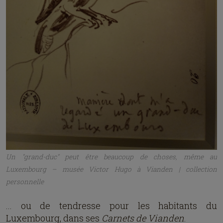
Texte entièrement rédigé par un être humain
4
10
2
143
957
⋯
Aimer
Commenter
Republier
Partager
Favoris
Propriété intellectuelle et crédits
© Image de Couverture
Maison de Victor Hugo à Vianden | collection
personnelle
© Texte principal
Jackie H
© Autres images dans ton texte
Toutes les photos illustrant cet article, y