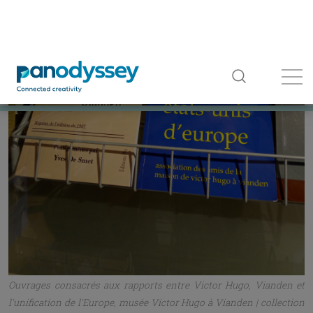
Récit d'une sérénade chantée par les habitants de Vianden en son
honneur, musée Victor Hugo à Vianden | collection personnelle
Saviez-vous que Victor Hugo avait également
inspiré écrivains et artistes luxembourgeois ?
Michel Rodange
, poète luxembourgeois bien
connu au pays (le meilleur lycée de Luxembourg
Ville porte aujourd'hui son nom), auteur de
l'épopée satirique
Renert
, symbolisait par le renard
les qualités et défauts de son peuple. Il a rédigé en
allemand pour Victor Hugo en 1871 un
poème de
bienvenue
qui transpire l'empathie,
l'enthousiasme et toute l'admiration qu'il lui