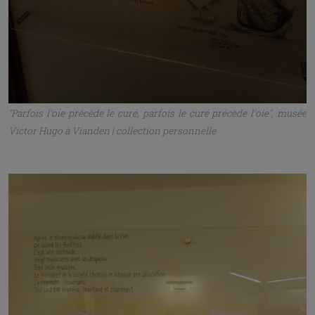
copains – et les copines. S'ils sont sages et s'ils se
contentent de regarder, pas de problème les chatons !
Commentaires (
6
)
Tu dois être connecté pour pouvoir commenter
Se connecter
Bozena Wisniewska-Le Talludec
il y a 2 mois
Merci Jackie 🙏🏻 J’ai contacté Alexandre. Mon
paiement n’est pas passé. Petit à petit je découvre les
secrets de la vie ici …