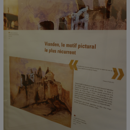
Croquis par Michel Sinner des personnages de
Notre-Dame de
Paris
, photographiés par Arthur Muller – musée Victor Hugo à
Vianden | collection personnelle
Ce que je rapporte ici n'est qu'
une petite partie
de toute l'exposition, qui s'étend sur trois étages :