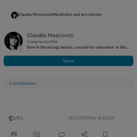
Claudia Moscovici
In
Nonfiction and art criticism
Claudia Moscovici
Born in the wrong century, a would-be salonniere. In this
century, however, I'm a writer and art cri...
Suivre
2 contributeurs
2
0
0
411
20129