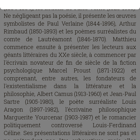
l'écrivain révolutionnaire et prolifique George Sand
(1804-1864), les fictions de Jules Verne (1828-1905).
Ne négligeant pas la poésie, il présente les œuvres
symbolistes de Paul Verlaine (1844-1896), Arthur
Rimbaud (1850-1893) et les poèmes surréalistes du
comte de Lautréamont (1846-1870). Matthieu
commence ensuite à présenter les lecteurs aux
géants littéraires du XXe siècle, à commencer par
l'écrivain novateur de fin de siècle de la fiction
psychologique Marcel Proust (1871-1922) et
comprenant, entre autres, les fondateurs de
l'existentialisme dans la littérature et la
philosophie, Albert Camus (1913-1960) et Jean-Paul
Sartre (1905-1980), le poète surréaliste Louis
Aragon (1897-1982), l'écrivaine philosophique
Marguerite Yourcenar (1903-1987) et le romancier
politiquement controversé Louis-Ferdinand
Céline. Ses présentations littéraires ne sont pas et