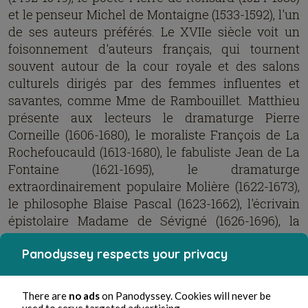
et le penseur Michel de Montaigne (1533-1592), l'un
de ses auteurs préférés. Le XVIIe siècle voit un
foisonnement d'auteurs français, qui tournent
souvent autour de la cour royale et des salons
culturels dirigés par des femmes influentes et
savantes, comme Mme de Rambouillet. Matthieu
présente aux lecteurs le dramaturge Pierre
Corneille (1606-1680), le moraliste François de La
Rochefoucauld (1613-1680), le fabuliste Jean de La
Fontaine (1621-1695), le dramaturge
extraordinairement populaire Molière (1622-1673),
le philosophe Blaise Pascal (1623-1662), l'écrivain
épistolaire Madame de Sévigné (1626-1696), la
romancière innovante Madame de Lafayette.
Panodyssey respects your privacy
Il retrace ensuite la naissance des Lumières, des
idéaux républicains et d’une culture séculaire
dans les écrits littéralement encyclopédiques des
There are
no ads
on Panodyssey. Cookies will never be
philosophes et salonnières (coécrivant
used to serve targeted advertising.