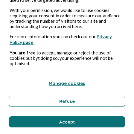
l'Encyclopédie, ou Dictionnaire raisonné des
With your permission, we would like to use cookies
sciences, des arts et des métiers
, 1751-1772).
requiring your consent in order to measure our audience
by tracking the number of visitors to our site and
Matthieu explore les œuvres du baron de
understanding how you arrived here.
Montesquieu (1689-1755), de Voltaire (1694-1778) et
de Jean-Jacques Rousseau (1713-1784). Il présente
For more information you can check out our
Privacy
Policy page
.
également les pièces de Beaumarchais (1732-1799)
et l'intrigante fiction psychologique de Choderlos
You are free
to accept, manage or reject the use of
cookies but byt doing so, your experience will not be
de Laclos (1741-1803). Au XIXe siècle, il retrace la
optimised.
montée du réalisme et du romantisme, les
principaux mouvements littéraires de l'époque,
dans les œuvres des romanciers François-René de
Manage cookies
Chateaubriand (1768-1848), Stendhal (1783-1842),
Victor Hugo (1802-1885) et Alexandre Dumas (1802-
Refuse
1870). Il présente ensuite les œuvres du poète,
critique et essayiste Charles Baudelaire (1821-1867),
celles du romancier au style pointilleux et exquis
Accept
Gustave Flaubert (1821-1880), les romans de