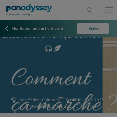
Bibliothèque
Fil d'actualité
Publication
Nonfiction and art criticism
Suivre
Non-fiction
Culture
Publié le 13 juin 2025
Mis à jour le 17 juin 2025
30 min