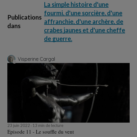
La simple histoire d'une
fourmi, d'une sorcière, d'une
Publications
affranchie, d'une archère, de
dans
crabes jaunes et d'une cheffe
de guerre.
Visperine Cargal
23 juin 2022
13 min de lecture
Episode 11 - Le souffle du vent