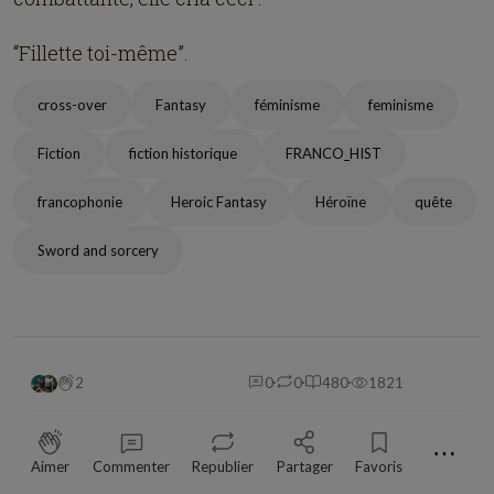
“Fillette toi-même”.
cross-over
Fantasy
féminisme
feminisme
Fiction
fiction historique
FRANCO_HIST
francophonie
Heroic Fantasy
Héroïne
quête
Sword and sorcery
2
0
0
480
1821
⋯
Aimer
Commenter
Republier
Partager
Favoris