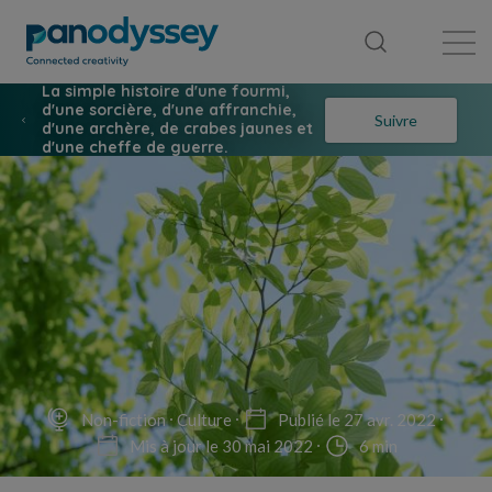
Bibliothèque
Fil d'actualité
Publication
La simple histoire d'une fourmi,
d'une sorcière, d'une affranchie,
Suivre
d'une archère, de crabes jaunes et
d'une cheffe de guerre.
Non-fiction
Culture
Publié le 27 avr. 2022
Mis à jour le 30 mai 2022
6 min