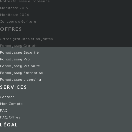
Notre Odyssée européenne
Manifeste 2019
Manifeste 2026
Concours d'écriture
OFFRES
Offres gratuites et payantes
Panodyssey Gratuit
Panodyssey Sécurité
Panodyssey Pro
Panodyssey Visibilité
Panodyssey Entreprise
Panodyssey Licensing
SERVICES
Contact
Mon Compte
FAQ
FAQ Offres
LÉGAL