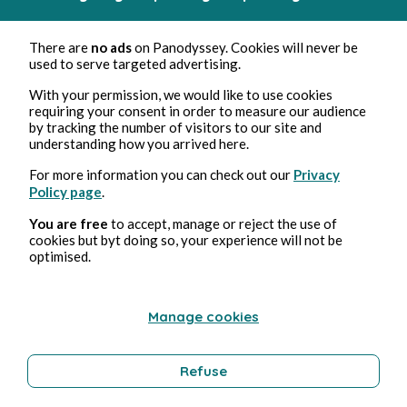
There are
no ads
on Panodyssey. Cookies will never be
used to serve targeted advertising.
23 mai 2022
6 min de lecture
With your permission, we would like to use cookies
Episode 7 – Trahison.
requiring your consent in order to measure our audience
by tracking the number of visitors to our site and
understanding how you arrived here.
Culture
For more information you can check out our
Privacy
Policy page
.
Visperine Cargal
You are free
to accept, manage or reject the use of
cookies but byt doing so, your experience will not be
optimised.
Manage cookies
Refuse