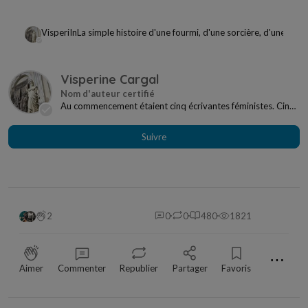
Visperine Cargal
In
La simple histoire d'une fourmi, d'une sorcière, d'une affr
Visperine Cargal
Au commencement étaient cinq écrivantes féministes. Cinq
univers imaginaires. Un jour l’une d’entr...
Suivre
2
0
0
480
1821
⋯
Aimer
Commenter
Republier
Partager
Favoris