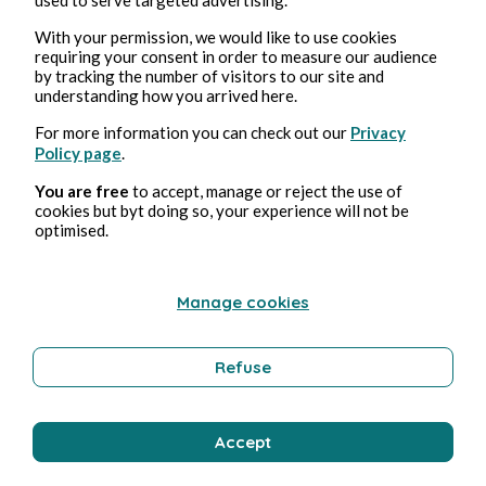
Apr 23, 2026
min read
Jeud'IA
With your permission, we would like to use cookies
requiring your consent in order to measure our audience
by tracking the number of visitors to our site and
understanding how you arrived here.
AI
For more information you can check out our
Privacy
Policy page
.
Daniel Muriot
You are free
to accept, manage or reject the use of
cookies but byt doing so, your experience will not be
optimised.
Manage cookies
Refuse
Apr 20, 2026
1 min read
Barquette
Accept