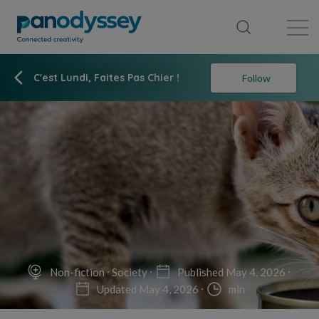
Library
News feed
Publication
C'est Lundi, Faites Pas Chier !
Follow
Non-fiction
Society
Published May 4, 2026
Updated May 4, 2026
min