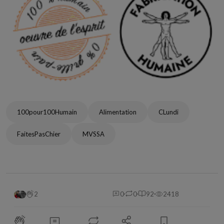
100pour100Humain
Alimentation
CLundi
FaitesPasChier
MVSSA
2
0
0
92
2418