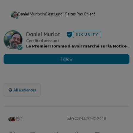
Daniel Muriot
In
C'est Lundi, Faites Pas Chier !
Daniel Muriot
SECURITY
𝗟𝗲 𝗣𝗿𝗲𝗺𝗶𝗲𝗿 𝗛𝗼𝗺𝗺𝗲 𝗮̀ 𝗮𝘃𝗼𝗶𝗿 𝗺𝗮𝗿𝗰𝗵𝗲́ 𝘀𝘂𝗿 𝗹𝗮 𝗡𝗼𝘁𝗶𝗰𝗲
𝗣𝗮𝗻𝗼𝗱𝘆𝘀𝘀𝗲𝘆
Follow
All audiences
2
0
0
92
2418