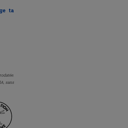
nge ta
rodatée.
IA, sans