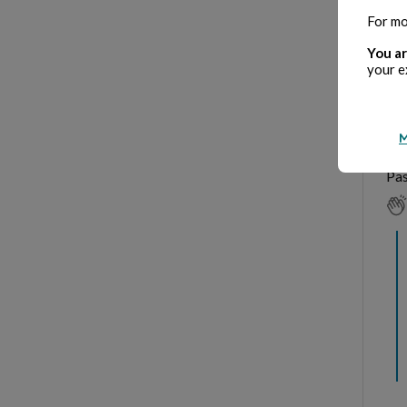
For mo
You ar
your e
M
Pas