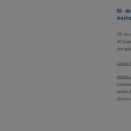
Si ma
voitu
PS: Je 
#C-Lund
des aph
Crédit 
Notice 
L’auteu
limite d
Œuvre li