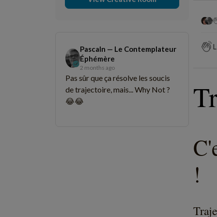
L
Pascaln — Le Contemplateur
Éphémère
2 months ago
Pas sûr que ça résolve les soucis
Tr
de trajectoire, mais... Why Not ?
😂😂
C'
!
Traje