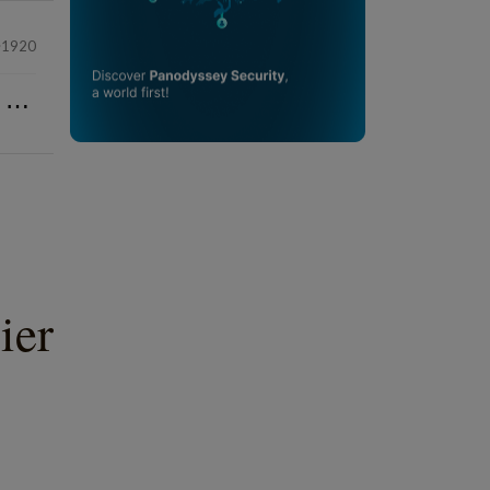
1920
⋯
ier