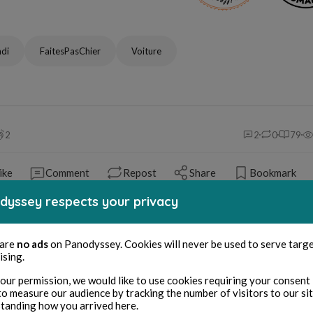
di
FaitesPasChier
Voiture
2
2
0
79
ike
Comment
Repost
Share
Bookmark
dyssey respects your privacy
 are
no ads
on Panodyssey. Cookies will never be used to serve targ
omment (
1
)
ising.
our permission, we would like to use cookies requiring your consent 
to measure our audience by tracking the number of visitors to our si
You must be logged in to comment
tanding how you arrived here.