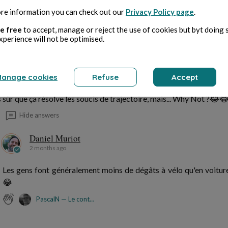
re information you can check out our
Privacy Policy page
.
Sign in
e free
to accept, manage or reject the use of cookies but byt doing 
xperience will not be optimised.
Pascaln — Le Contemplateur Éphémère
anage cookies
Refuse
Accept
2 months ago
 sûr que ça résolve les soucis de trajectoire, mais... Why Not ?😂
Hide answers
Daniel Muriot
2 months ago
Les gens font généralement moins de dégâts à vélo qu'en voiture
😂
PascalN — Le contemplateur éphémère