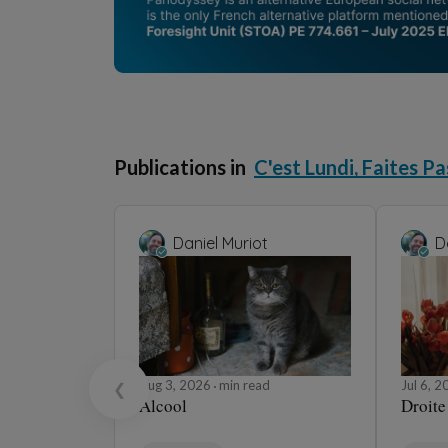
Publications in
C'est Lundi, Faites Pa
Daniel Muriot
D
Aug 3, 2026
min read
Jul 6, 
❮
Alcool
Droite