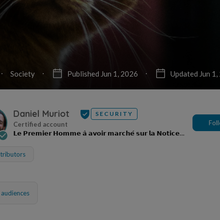
Society
Published Jun 1, 2026
Updated Jun 1,
Daniel Muriot
SECURITY
Fol
𝗟𝗲 𝗣𝗿𝗲𝗺𝗶𝗲𝗿 𝗛𝗼𝗺𝗺𝗲 𝗮̀ 𝗮𝘃𝗼𝗶𝗿 𝗺𝗮𝗿𝗰𝗵𝗲́ 𝘀𝘂𝗿 𝗹𝗮 𝗡𝗼𝘁𝗶𝗰𝗲
𝗣𝗮𝗻𝗼𝗱𝘆𝘀𝘀𝗲𝘆
tributors
l audiences