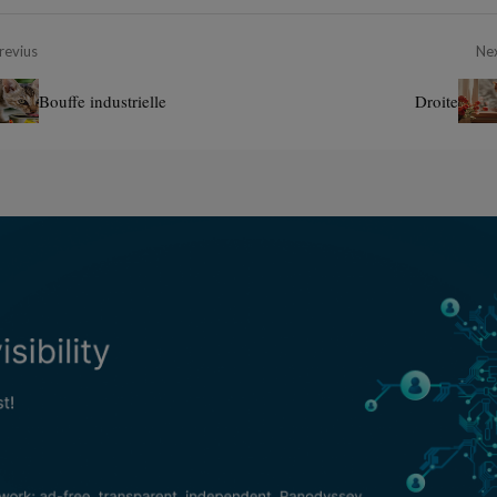
revius
Ne
Bouffe industrielle
Droite