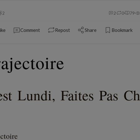
2
2
0
79
ike
Comment
Repost
Share
Bookmark
ajectoire
est Lundi, Faites Pas Ch
ctoire