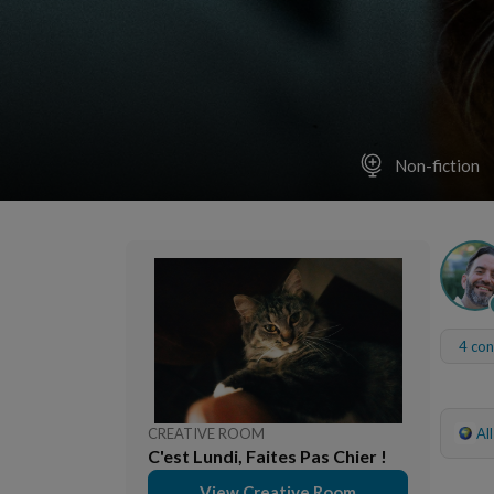
Non-fiction
4 con
CREATIVE ROOM
Al
C'est Lundi, Faites Pas Chier !
View Creative Room