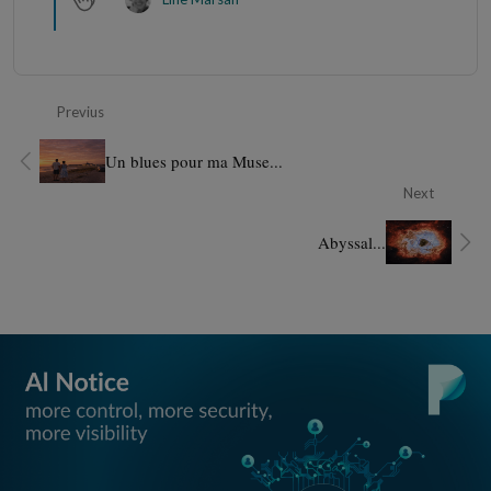
Previus
Un blues pour ma Muse...
Next
Abyssal...