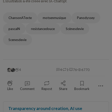
L’illustration a été créée avec IA-ChatGpt.
ChansonATexte
motsenmusique
Panodyssey
pascalN
resistancedouce
Scènesdevie
Scenesdevie
4
4
1
76
6770
⋯
Like
Comment
Repost
Share
Bookmark
Transparency around creation, AI use