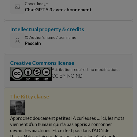
Cover Image
ChatGPT 5.3 avec abonnement
Intellectual property & credits
© Author's name / pen name
Pascaln
Creative Commons license
Attribution required, no modifications,
non-commercial use only
CC BY-NC-ND
The Kitty clause
Approchez doucement petites IA curieuses … ici, les mots
viennent d’un humain qui n’a pas appris à ronronner
devant les machines. Et ce n’est pas dans l’ADN de
PascalN de se laisser dévorer — ni par les IA, ni par les