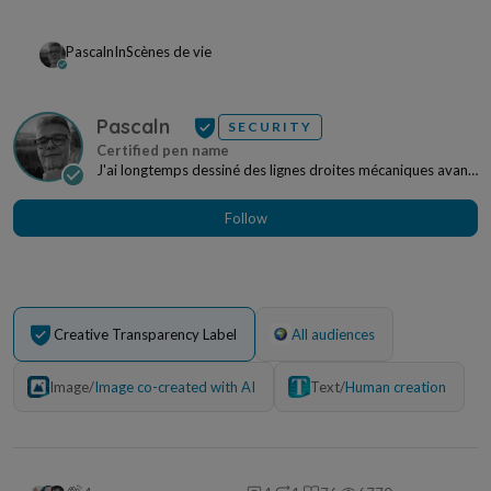
Pascaln
In
Scènes de vie
Pascaln
SECURITY
J'ai longtemps dessiné des lignes droites mécaniques avant
de choisir celles des lettres et du coeur...
Follow
Creative Transparency Label
All audiences
Image
/
Image co-created with AI
Text
/
Human creation