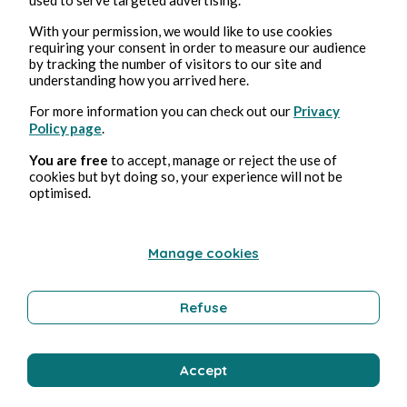
With your permission, we would like to use cookies
requiring your consent in order to measure our audience
by tracking the number of visitors to our site and
Pascaln
understanding how you arrived here.
For more information you can check out our
Privacy
Policy page
.
You are free
to accept, manage or reject the use of
cookies but byt doing so, your experience will not be
optimised.
Manage cookies
Jun 6, 2026
2 min read
D'un autre temps...
Refuse
Poetry and Songs
Accept
Pascaln