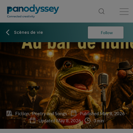
Library
News feed
Publication
Scènes de vie
Follow
Fiction
Poetry and Songs
Published May 8, 2026
Updated May 8, 2026
3 min