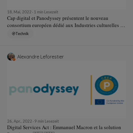
18, Mai, 2022
1 min Lesezeit
Cap digital et Panodyssey présentent le nouveau
consortium européen dédié aux Industries culturelles et
créatives en Europe le 31 mai 2022 🇪🇺
Technik
Alexandre Leforestier
26, Apr., 2022
9 min Lesezeit
Digital Services Act : Emmanuel Macron et la solution