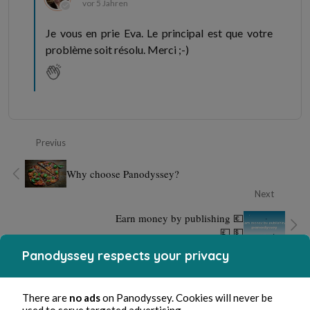
vor 5 Jahren
Je vous en prie Eva. Le principal est que votre
problème soit résolu. Merci ;-)
Previus
Why choose Panodyssey?
Next
Earn money by publishing 💶
💷 💵
Panodyssey respects your privacy
There are
no ads
on Panodyssey. Cookies will never be
used to serve targeted advertising.