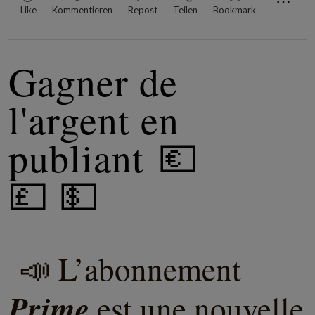
⋯
Like
Kommentieren
Repost
Teilen
Bookmark
Gagner de
l'argent en
publiant 💶
💷 💵
📣
L’abonnement
Prime
est une nouvelle