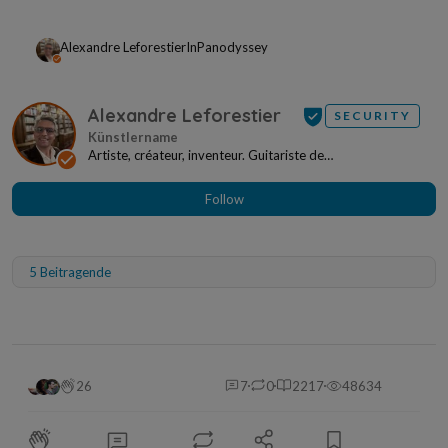
Alexandre Leforestier
In
Panodyssey
Alexandre Leforestier
SECURITY
Artiste, créateur, inventeur. Guitariste de
formation.Entrepreneur de tradition. Fondateur de
Panody...
Follow
5 Beitragende
26
7
0
2217
48634