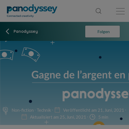
Library
News feed
Publication
Panodyssey
Folgen
Non-fiction
Technik
Veröffentlicht am 21, Juni, 2021
Aktualisiert am 25, Juni, 2021
5 min