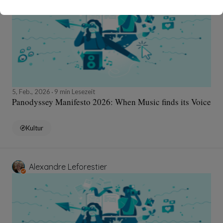
5, Feb., 2026
9 min Lesezeit
Panodyssey Manifesto 2026: When Music finds its Voice
Kultur
Alexandre Leforestier