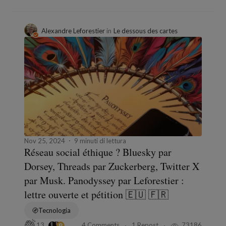
Alexandre Leforestier
in
Le dessous des cartes
Nov 25, 2024
9 minuti di lettura
Réseau social éthique ? Bluesky par
Dorsey, Threads par Zuckerberg, Twitter X
par Musk. Panodyssey par Leforestier :
lettre ouverte et pétition 🇪🇺 🇫🇷
Tecnologia
4 Comments
1 Repost
73186
13