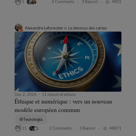
3 Comments
3 Repost
4801
5
Alexandre Leforestier
in
Le dessous des cartes
Dec 2, 2024
11 minuti di lettura
Éthique et numérique : vers un nouveau
modèle européen commun
Tecnologia
2 Comments
1 Repost
48871
11