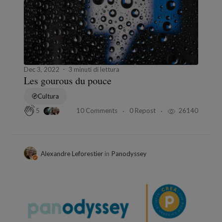
Dec 3, 2022
3 minuti di lettura
Les gourous du pouce
Cultura
10 Comments
0 Repost
26140
5
Alexandre Leforestier
in
Panodyssey