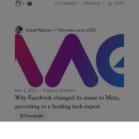
0 Comment
0 Repost
1592
1
Isobel Walster
in
The meta verse 2021
Nov 1, 2021
4 minuti di lettura
Why Facebook changed its name to Meta,
according to a leading tech expert
Tecnologia
0 Comment
0 Repost
657
2