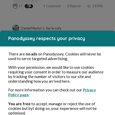
1 Comment
2 Repost
21096
17
Daniel Muriot
in
Sur le sofa
Panodyssey respects your privacy
There are
no ads
on Panodyssey. Cookies will never be
used to serve targeted advertising.
With your permission, we would like to use cookies
requiring your consent in order to measure our audience
by tracking the number of visitors to our site and
understanding how you arrived here.
Mar 2, 2024
16 minuti di lettura
Vers un Réseau Social qui me correspond
For more information you can check out our
Privacy
Policy page
.
Society
You are free
to accept, manage or reject the use of
3 Comments
1 Repost
11481
8
cookies but byt doing so, your experience will not be
optimised.