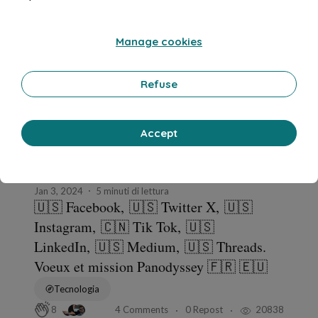
Panodyssey
in
🇫🇷 panodyssey : actualités, revue de presse, informations 🇪🇺
Manage cookies
Refuse
Accept
Jan 3, 2024
5 minuti di lettura
🇺🇸 Facebook, 🇺🇸 Twitter X, 🇺🇸
Instagram, 🇨🇳 Tik Tok, 🇺🇸
LinkedIn, 🇺🇸 Medium, 🇺🇸 Threads.
Voeux et mission Panodyssey 🇫🇷 🇪🇺
Tecnologia
4 Comments
0 Repost
20838
8