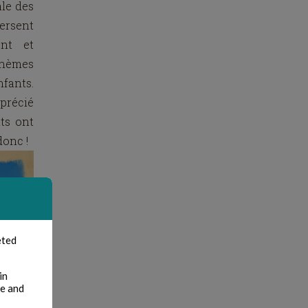
ale des
versent
ant et
 thèmes
nfants.
précié
nts ont
donc !
eted
in
te and