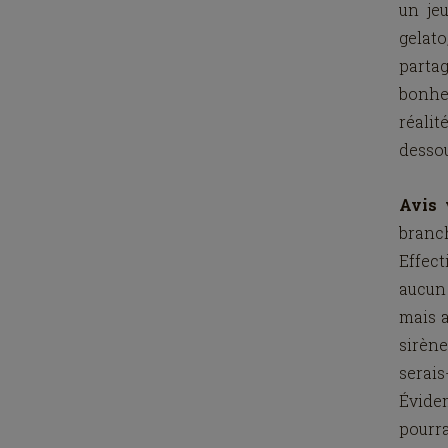
un jeu
gelat
parta
bonhe
réalit
dessou
Avis 
branch
Effec
aucun 
mais a
sirène
serai
Évide
pourra