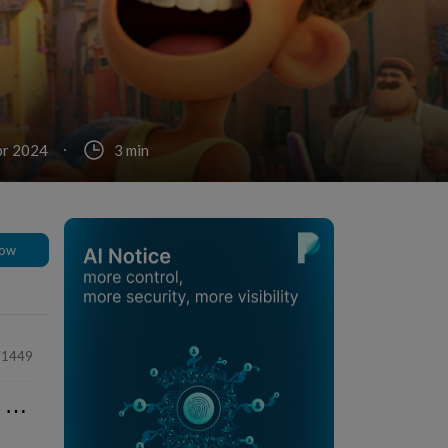
pr 2024
3 min
low
71449
⋯