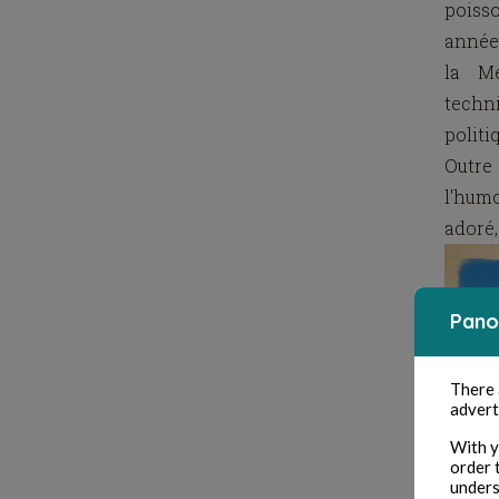
poisso
années
la Mé
techni
politi
Outre
l'humo
adoré,
Pano
There
advert
With y
order 
unders