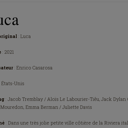
uca
original
: Luca
e
: 2021
sateur
: Enrico Casarosa
: États-Unis
ng
: Jacob Tremblay / Aloïs Le Labourier-Tiêu, Jack Dylan
t Mouredon, Emma Berman / Juliette Davis
mé
: Dans une très jolie petite ville côtière de la Riviera ita