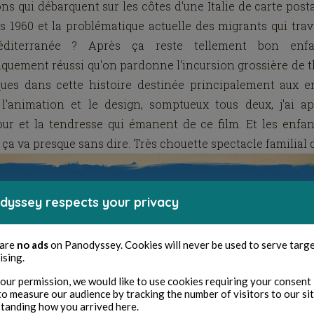
ns qui débarquent sur les côtes d'une Italie de carte post
 1960 et la problématique actuelle des migrants qui tra
diterranée ? Après ça reste tellement bon enf
quement réussi qu'on pardonne l'incursion grossière de
ques dans cette histoire destinée principalement aux e
 l'animation et le design, somptueux tous deux, j'ai ap
ur et la tendresse qui émanent de ce film. Et les enfa
 ça va presque sans dire. Très chouette spectacle familial 
dyssey respects your privacy
 are
no ads
on Panodyssey. Cookies will never be used to serve targ
ising.
our permission, we would like to use cookies requiring your consent 
to measure our audience by tracking the number of visitors to our si
tanding how you arrived here.