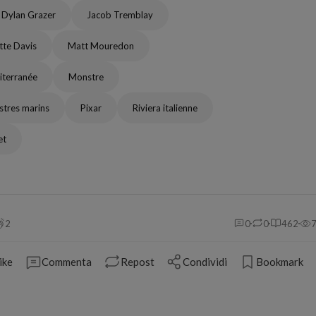
 Dylan Grazer
Jacob Tremblay
ette Davis
Matt Mouredon
terranée
Monstre
tres marins
Pixar
Riviera italienne
et
2
0
0
462
ike
Commenta
Repost
Condividi
Bookmark