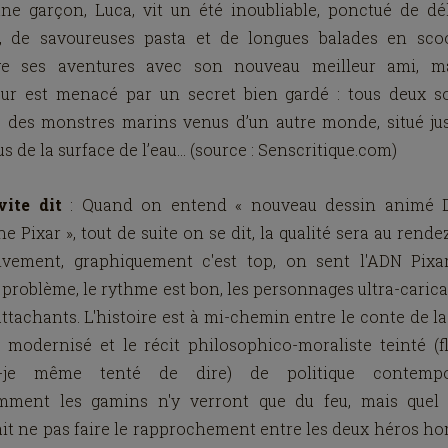
ne garçon, Luca, vit un été inoubliable, ponctué de dé
o, de savoureuses pasta et de longues balades en scoot
ge ses aventures avec son nouveau meilleur ami, m
ur est menacé par un secret bien gardé : tous deux s
é des monstres marins venus d’un autre monde, situé ju
s de la surface de l’eau… (source : Senscritique.com)
vite dit
: Quand on entend « nouveau dessin animé D
e Pixar », tout de suite on se dit, la qualité sera au rende
tivement, graphiquement c'est top, on sent l'ADN Pixa
problème, le rythme est bon, les personnages ultra-caric
ttachants. L'histoire est à mi-chemin entre le conte de la
 modernisé et le récit philosophico-moraliste teinté (f
s-je même tenté de dire) de politique contempo
mment les gamins n'y verront que du feu, mais quel 
it ne pas faire le rapprochement entre les deux héros 