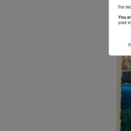
For mo
You ar
your e
M