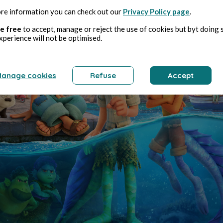
re information you can check out our
Privacy Policy page
.
e free
to accept, manage or reject the use of cookies but byt doing 
xperience will not be optimised.
anage cookies
Refuse
Accept