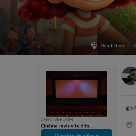
Non-fiction
CREATIVE ROOM
L
Cinéma : avis vite dits...
View Creative Room