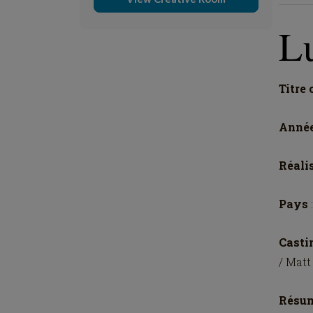
L
Titre 
Anné
Réali
Pays
Casti
/ Mat
Résu