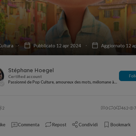
Cultura
Pubblicato 12 apr 2024
Aggiornato 12 a
Stéphane Hoegel
Fol
Passionné de Pop Culture, amoureux des mots, mélomane à
mes heures... Je ne me sens jamais seul si j...
2
0
0
462
ike
Commenta
Repost
Condividi
Bookmark