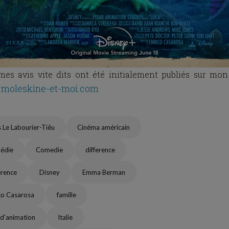
es avis vite dits ont été initialement publiés sur mon
moleskine-et-moi.com
s Le Labourier-Tiêu
Cinéma américain
édie
Comedie
difference
érence
Disney
Emma Berman
co Casarosa
famille
 d’animation
Italie