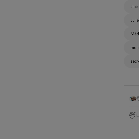
Jack
Juli
Médi
mons
secr
L