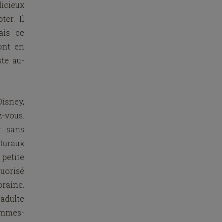
licieux
er. Il
ais ce
ont en
ste au-
isney,
z-vous.
r sans
aturaux
 petite
luorisé
raine.
adulte
hommes-