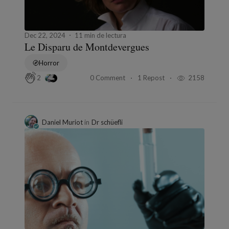
Dec 22, 2024
11 min de lectura
Le Disparu de Montdevergues
Horror
0 Comment
1 Repost
2158
2
Daniel Muriot
in
Dr schüefli