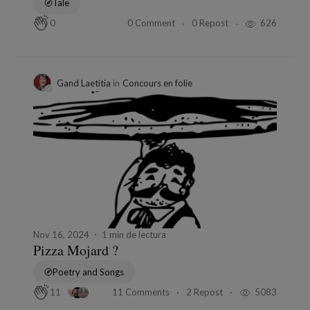
Tale
0 Comment
0 Repost
626
0
Gand Laetitia
in
Concours en folie
Nov 16, 2024
1 min de lectura
Pizza Mojard ?
Poetry and Songs
11 Comments
2 Repost
5083
11