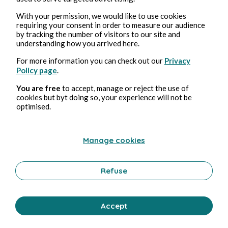
With your permission, we would like to use cookies
requiring your consent in order to measure our audience
by tracking the number of visitors to our site and
understanding how you arrived here.
For more information you can check out our
Privacy
Policy page
.
You are free
to accept, manage or reject the use of
Nov 4, 2024
12 min de lectura
cookies but byt doing so, your experience will not be
BALADE EN CIMETIÈRE
optimised.
Young Adult
0 Comment
1 Repost
817
0
Manage cookies
Refuse
Gand Laetitia
in
L'heure poétique
Accept