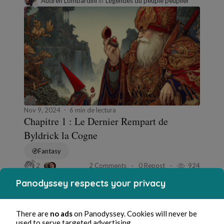
Audren Lombardini
in
Légendes du peuple peuplier
Nov 9, 2024
6 min de lectura
Chapitre 1 : Le Dernier Rempart de
Byldrick la Cogne
Fantasy
2 Comments
0 Repost
924
2
Panodyssey respects your privacy
Johane Regaud
in
Nouvelles
There are
no ads
on Panodyssey. Cookies will never be
used to serve targeted advertising.