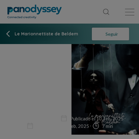
Library
News feed
Publication
Le Marionnettiste de Beldem
Seguir
Fiction
Fantasy
Publicado el 10, feb, 2025
Actualizado 10, feb, 2025
7 min