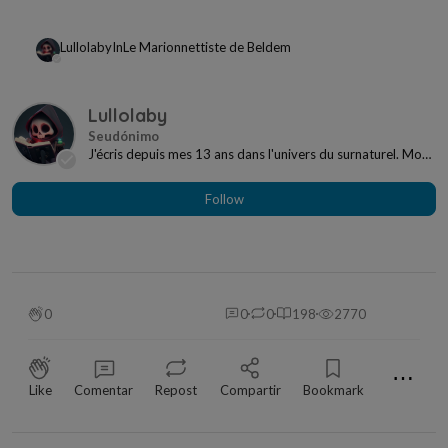
Lullolaby
In
Le Marionnettiste de Beldem
Lullolaby
J'écris depuis mes 13 ans dans l'univers du surnaturel. Mon
nom de plume est Lullolaby, je te souhai...
Follow
0
0
0
198
2770
⋯
Like
Comentar
Repost
Compartir
Bookmark