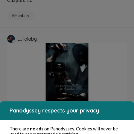
Fantasy
Lullolaby
20, ene, 2025
8 min de lectura
Chapitre 11
Panodyssey respects your privacy
Fantasy
There are
no ads
on Panodyssey. Cookies will never be
used to serve targeted advertising.