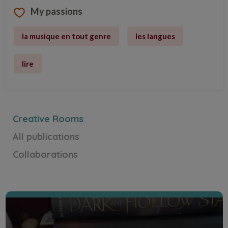
My passions
la musique en tout genre
les langues
Bilans mensuels
Mes chères, chers abonnées, abonnés vous
lire
trouverez ci joint tout mes bilans mensuels avec
mes achats livresques papiers et numériques.
Discover the Creative Room
Creative Rooms
All publications
Collaborations