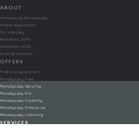
ABOUT
Introducing Panodyssey
Mobile application
Our odyssey
Manifesto 2019
Manifesto 2026
Writing contests
OFFERS
Free and paid offers
Panodyssey Free
Panodyssey Security
Panodyssey Pro
Panodyssey Visibility
Panodyssey Enterprise
Panodyssey Licensing
SERVICES
Contact