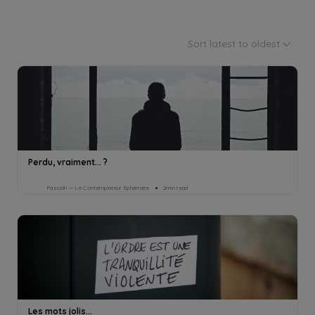
Sort latest to oldest
Perdu, vraiment... ?
Pascaln — Le Contemplateur Éphémère
2min read
Les mots jolis...