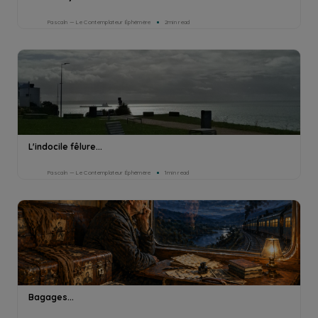
Pascaln — Le Contemplateur Éphémère
2min read
L'indocile fêlure...
Pascaln — Le Contemplateur Éphémère
1min read
Bagages...