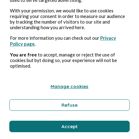
With your permission, we would like to use cookies
requiring your consent in order to measure our audience
by tracking the number of visitors to our site and
understanding how you arrived here.
For more information you can check out our
Privacy
Du coffre et des avoirs...
Policy page
.
Pascaln — Le Contemplateur Éphémère
1min read
You are free
to accept, manage or reject the use of
cookies but byt doing so, your experience will not be
optimised.
Manage cookies
Refuse
Déchiqueté...
Pascaln — Le Contemplateur Éphémère
2min read
Accept