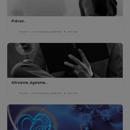
Prévoir...
Pascaln — Le Contemplateur Éphémère
1min read
Altruisme, égoïsme...
Pascaln — Le Contemplateur Éphémère
1min read