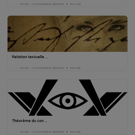
Pascaln — Le Contemplateur Éphémère
2min read
Relation textuelle ...
Pascaln — Le Contemplateur Éphémère
1min read
Théorème du con ...
Pascaln — Le Contemplateur Éphémère
1min read