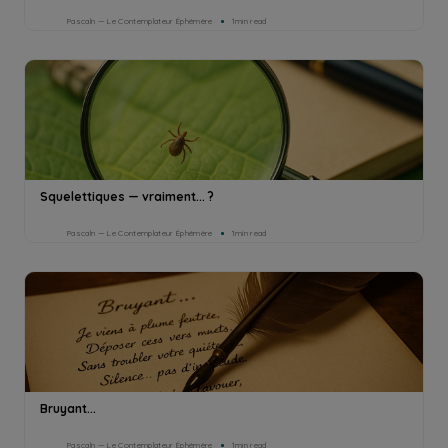
Pascaln — Le Contemplateur Éphémère
1min read
Squelettiques — vraiment... ?
Pascaln — Le Contemplateur Éphémère
1min read
Bruyant...
Pascaln — Le Contemplateur Éphémère
1min read