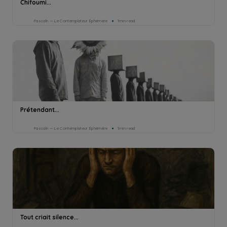
Chifoumi...
Pascaln — Le Contemplateur Éphémère
1min read
Prétendant...
Pascaln — Le Contemplateur Éphémère
1min read
Tout criait silence...