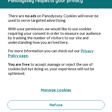
Panodyssey respects your privacy
There are
no ads
on Panodyssey. Cookies will never be
used to serve targeted advertising.
With your permission, we would like to use cookies
Nov 14, 2024
1 min read
requiring your consent in order to measure our audience
Fulgurance
by tracking the number of visitors to our site and
understanding how you arrived here.
Poetry and Songs
For more information you can check out our
Privacy
17 Comments
2 Repost
28213
10
Policy page
.
You are free
to accept, manage or reject the use of
cookies but byt doing so, your experience will not be
Gabriel Dax
in
Le jardin des fleurs de poésie
optimised.
Manage cookies
Refuse