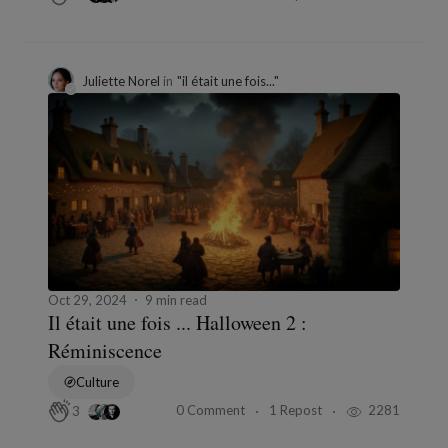
Juliette Norel
in
"il était une fois..."
Oct 29, 2024
9 min read
Il était une fois ... Halloween 2 :
Réminiscence
Culture
0 Comment
1 Repost
2281
3