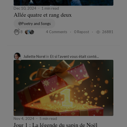
Dec 10, 2024
1 min read
Allée quatre et rang deux
Poetry and Songs
4 Comments
0 Repost
26881
8
Juliette Norel
in
Et si l'avent vous était conté...
Nov 4, 2024
5 min read
Jour 1 : La légende du sapin de Noël