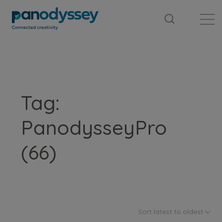
Library
News feed
Publication
Tag:
PanodysseyPro
(66)
Sort latest to oldest