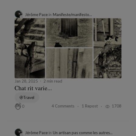
Jérôme Pace
in
Manifeste/manifesto...
Jan 28, 2025
2 min read
Chat rit varie...
Travel
4 Comments
1 Repost
1708
0
Jérôme Pace
in
Un artisan pas comme les autres...