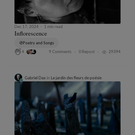
Dec 17, 2024
1 min read
Inflorescence
Poetry and Songs
9 Comments
0 Repost
29394
4
Gabriel Dax
in
Le jardin des fleurs de poésie