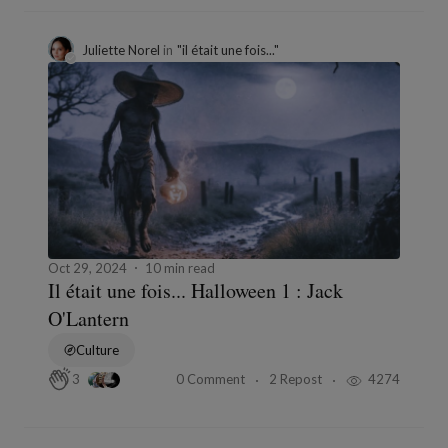
Juliette Norel
in
"il était une fois..."
Oct 29, 2024
10 min read
Il était une fois... Halloween 1 : Jack
O'Lantern
Culture
0 Comment
2 Repost
4274
3