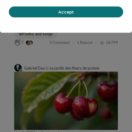
Accept
Nov 11, 2024
1 min read
Muki : sous la plume d’un poète
Poetry and Songs
0 Comment
1 Repost
26799
7
Gabriel Dax
in
Le jardin des fleurs de poésie