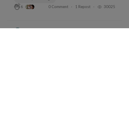
0 Comment
1 Repost
30025
6
Gabriel Dax
in
Le jardin des fleurs de poésie
Jun 29, 2024
1 min read
De couleurs et de parfums
Poetry and Songs
0 Comment
1 Repost
34604
7