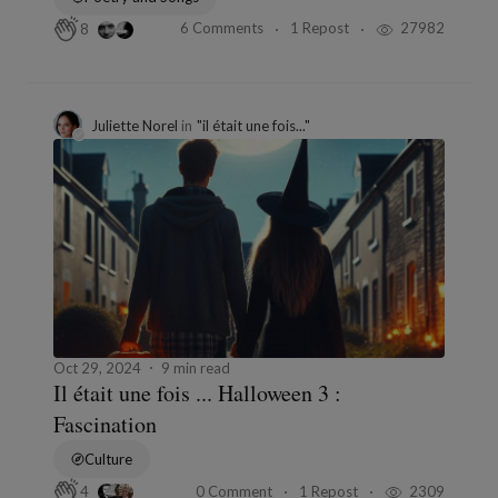
6 Comments
1 Repost
27982
8
Juliette Norel
in
"il était une fois..."
Oct 29, 2024
9 min read
Il était une fois ... Halloween 3 :
Fascination
Culture
0 Comment
1 Repost
2309
4