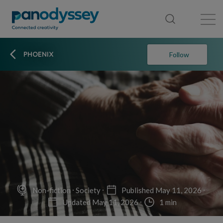
Library
News feed
Publication
PHOENIX
Follow
Non-fiction
Society
Published May 11, 2026
Updated May 11, 2026
1 min