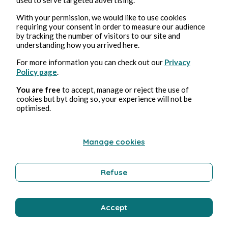
Apr 5, 2026
1 min read
With your permission, we would like to use cookies
Sacré vieil apache
requiring your consent in order to measure our audience
by tracking the number of visitors to our site and
understanding how you arrived here.
Personal Development
For more information you can check out our
Privacy
Policy page
.
You are free
to accept, manage or reject the use of
Michel Sanchez
cookies but byt doing so, your experience will not be
optimised.
Manage cookies
Refuse
Mar 27, 2026
1 min read
Accept
C'EN EST FINI