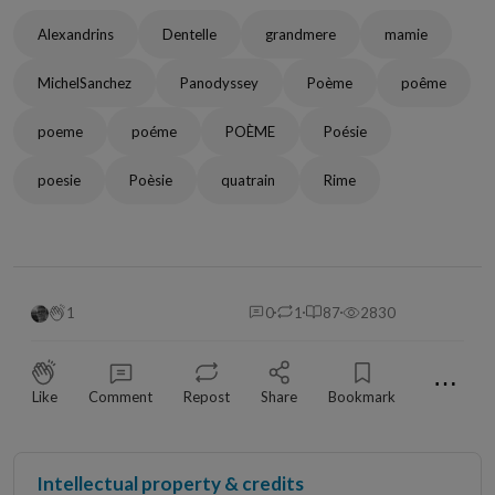
Alexandrins
Dentelle
grandmere
mamie
MichelSanchez
Panodyssey
Poème
poême
poeme
poéme
POÈME
Poésie
poesie
Poèsie
quatrain
Rime
1
0
1
87
2830
⋯
Like
Comment
Repost
Share
Bookmark
Intellectual property & credits