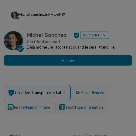
Michel Sanchez
In
PHOENIX
Michel Sanchez
SECURITY
Déjà môme , je racontais : quand je serai grand , je
rassemblerai les petits mots pour en écrire des...
Follow
Creative Transparency Label
All audiences
Image
/
Human image
Text
/
Human creation