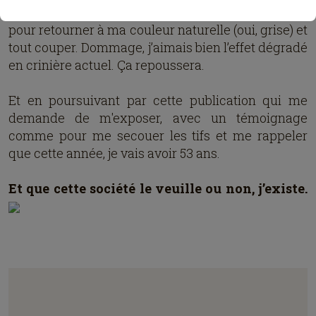
artistique, j’attends la bonne longueur de racines
pour retourner à ma couleur naturelle (oui, grise) et
tout couper. Dommage, j’aimais bien l’effet dégradé
en crinière actuel. Ça repoussera.
Et en poursuivant par cette publication qui me
demande de m'exposer, avec un témoignage
comme pour me secouer les tifs et me rappeler
que cette année, je vais avoir 53 ans.
Et que cette société le veuille ou non, j’existe.