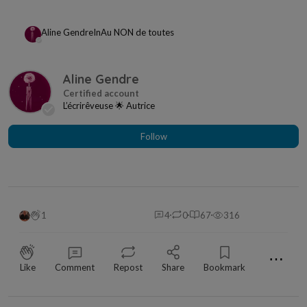
Aline Gendre
In
Au NON de toutes
Aline Gendre
L’écrirêveuse 🌟 Autrice
Follow
1
4
0
67
316
⋯
Like
Comment
Repost
Share
Bookmark