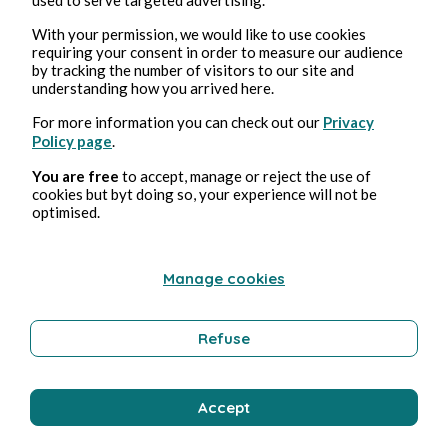
mon âge est un frein
dans l’idée de ce que l’on se
With your permission, we would like to use cookies
fait de la fameuse force de l’âge, du dynamisme,
requiring your consent in order to measure our audience
d’une vision de l’avenir… C’est éprouver une autre
by tracking the number of visitors to our site and
forme de précarité, notamment professionnelle.
understanding how you arrived here.
Plus que mon âge-même, composer avec cet
For more information you can check out our
Privacy
obstacle supplémentaire m’épuise.
Policy page
.
You are free
to accept, manage or reject the use of
cookies but byt doing so, your experience will not be
optimised.
Du coup, s’il m’incombe de chercher à vivre le
moins mal possible ce que je ne peux empêcher -
âge et jugement sur l’âge - et bien, je me suis dit : «
Manage cookies
Allons-y ! ».
À commencer par la décision d’arrêter de
Refuse
m'appauvrir en filant une partie de mon argent à la
taxe rose.
Accept
Même si j’étais attachée au rose, justement, de mes
cheveux qui était pour moi une expression