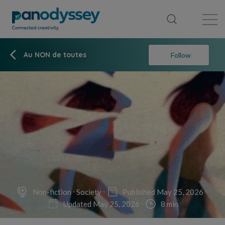
Library
News feed
Publication
Au NON de toutes
Follow
Non-fiction
Society
Published May 25, 2026
Updated May 25, 2026
8 min