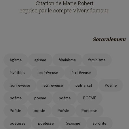
Citation de Marie Robert
reprise par le compte Vivonsdamour
Sororalement
âgisme
agisme
féminisme
feminisme
invisibles
lecrirêveuse
lécrirêveuse
lecrireveuse
lécrirêvêuse
patriarcat
Poème
poême
poeme
poéme
POÈME
Poésie
poesie
Poèsie
Poetesse
poétesse
poètesse
Sexisme
sororite