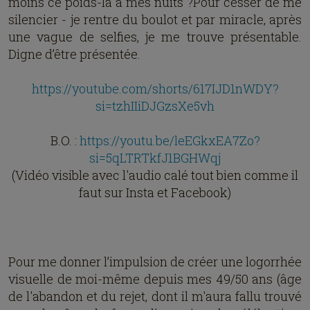
moins ce poids-là à mes nuits ?Pour cesser de me
silencier - je rentre du boulot et par miracle, après
une vague de selfies, je me trouve présentable.
Digne d’être présentée.
https://youtube.com/shorts/617IJD1nWDY?
si=tzhIIiDJGzsXe5vh
B.O. :
https://youtu.be/leEGkxEA7Zo?
si=5qLTRTkfJ1BGHWqj
(Vidéo visible avec l'audio calé tout bien comme il
faut sur Insta et Facebook)
Pour me donner l’impulsion de créer une logorrhée
visuelle de moi-même depuis mes 49/50 ans (âge
de l'abandon et du rejet, dont il m'aura fallu trouvé