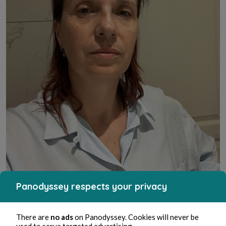
Panodyssey respects your privacy
There are
no ads
on Panodyssey. Cookies will never be
M
ais plus tristement et fatalement, je vois bien que
used to serve targeted advertising.