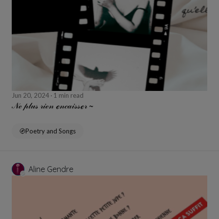
Jun 20, 2024
1 min read
𝒩ℯ 𝓅𝓁𝓊𝓈 𝓇𝒾ℯ𝓃 ℯ𝓃𝒸𝒶𝒾𝓈𝓈ℯ𝓇 ~
Poetry and Songs
Aline Gendre