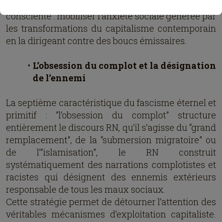
conservatisme naïf mais d’une stratégie politique
consciente : mobiliser l’anxiété sociale générée par
les transformations du capitalisme contemporain
en la dirigeant contre des boucs émissaires.
L’obsession du complot et la désignation
de l’ennemi
La septième caractéristique du fascisme éternel et
primitif : “l’obsession du complot” structure
entièrement le discours RN, qu’il s’agisse du “grand
remplacement”, de la “submersion migratoire” ou
de l’”islamisation”, le RN construit
systématiquement des narrations complotistes et
racistes qui désignent des ennemis extérieurs
responsable de tous les maux sociaux.
Cette stratégie permet de détourner l’attention des
véritables mécanismes d’exploitation capitaliste.