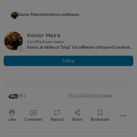
Xavior Meire
In
Analyses politiques
Xavior Meire
Xavior, je dédie ce "blog" à la réflexion critique et l'analyse
de la politique actuelle ainsi que d...
Follow
3
2
0
323
2846
⋯
Like
Comment
Repost
Share
Bookmark