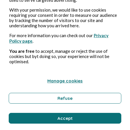
Le culte de la tradition et le rejet du
With your permission, we would like to use cookies
requiring your consent in order to measure our audience
modernisme
by tracking the number of visitors to our site and
understanding how you arrived here.
Le RN incarne parfaitement les deux premières
For more information you can check out our
Privacy
caractéristiques du fascisme éternel et primitif
Policy page
.
identifiées par Eco. “Le culte de la tradition” se
You are free
to accept, manage or reject the use of
manifeste par l’obsession du “roman national”, une
cookies but byt doing so, your experience will not be
vision mythifiée et épurée de l’histoire française
optimised.
qui évacue soigneusement les luttes sociales et
l’exploitation coloniale. Cette tradition reconstruite
sert de légitimation à un ordre social présenté
Manage cookies
naturel et immuable.
Le “rejet du modernisme” s’exprime par l’hostilité
Refuse
constante aux évolution sociétales (droit des
femme, égalité des orientation sexuelles,
multiculturalisme) présentées comme des dérives
Accept
importées. Cette hostilité ne relève pas d’un