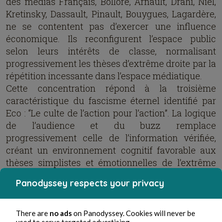
des médias Français, Bolloré, Arnault, Drahi, Niel,
Kretinsky, Dassault, Pinault, Bouygues, Lagardère,
ne se contentent pas d’exercer une influence
économique. Ils reconfigurent l’espace public
selon leurs intérêts de classe, normalisant
progressivement les thèses d’extrême droite par la
répétition incessante dans l’espace médiatique.
Cette concentration répond à la troisième
caractéristique du fascisme éternel identifié par
Eco : “Le culte de l’action pour l’action”. La logique
de l’audience et du buzz remplace
progressivement celle de l’information vérifiée,
créant un environnement cognitif favorable aux
thèses simplistes et émotionnelles de l’extrême
droite.
Panodyssey respects your privacy
IV — Les caractéristiques du fascisme éternel
dans le projet du RN
There are
no ads
on Panodyssey. Cookies will never be
used to serve targeted advertising.