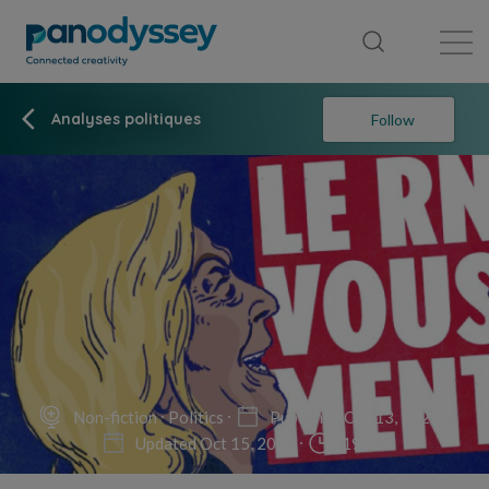
Library
News feed
Publication
Analyses politiques
Follow
Non-fiction
Politics
Published Oct 13, 2025
Updated Oct 15, 2025
19 min