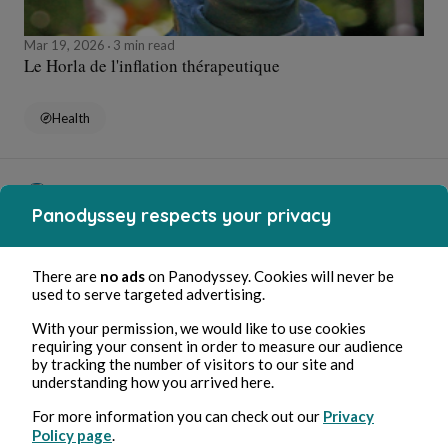
Mar 19, 2026
3 min read
Le Horla de l'inflation thérapeutique
Health
Anne-Sophie Dubois
Panodyssey respects your privacy
There are
no ads
on Panodyssey. Cookies will never be
used to serve targeted advertising.
With your permission, we would like to use cookies
requiring your consent in order to measure our audience
by tracking the number of visitors to our site and
understanding how you arrived here.
Mar 18, 2026
3 min read
For more information you can check out our
Privacy
La résignation n'est pas la bonne option
Policy page
.