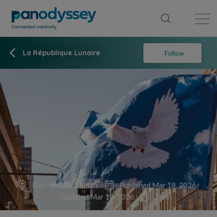
Library
News feed
Publication
La République Lunaire
Follow
Non-fiction
Politics
Published Mar 18, 2026
Updated Mar 19, 2026
3 min