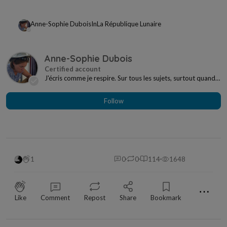
Anne-Sophie Dubois
In
La République Lunaire
Anne-Sophie Dubois
J'écris comme je respire. Sur tous les sujets, surtout quand
ça ne me concerne pas. Venez, je barati...
Follow
1
0
0
114
1648
⋯
Like
Comment
Repost
Share
Bookmark