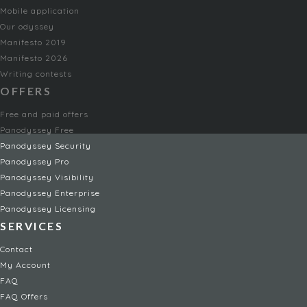
Mobile application
Our odyssey
Manifesto 2019
Manifesto 2026
Writing contests
OFFERS
Free and paid offers
Panodyssey Free
Panodyssey Security
Panodyssey Pro
Panodyssey Visibility
Panodyssey Enterprise
Panodyssey Licensing
SERVICES
Contact
My Account
FAQ
FAQ Offers