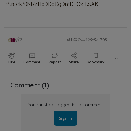
fr/track/0NbYHoDDqCgDmDFOzfLzAK
2
1
0
129
1705
⋯
Like
Comment
Repost
Share
Bookmark
Comment (
1
)
You must be logged in to comment
Sign in