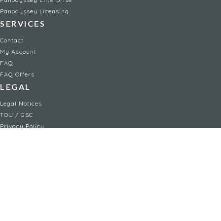
Panodyssey Licensing
SERVICES
Contact
My Account
FAQ
FAQ Offers
LEGAL
Legal Notices
TOU / GSC
Privacy Policy
Reporting procedure
Managing cookies
Child safety policy
NON-FICTION
AI
Society