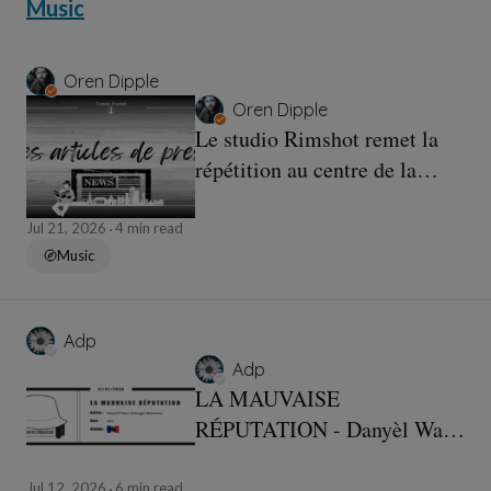
Music
Oren Dipple
Oren Dipple
Le studio Rimshot remet la
répétition au centre de la
création musicale
Jul 21, 2026
4 min read
Music
Adp
Adp
LA MAUVAISE
RÉPUTATION - Danyèl Waro
- LEXIQUE
Jul 12, 2026
6 min read