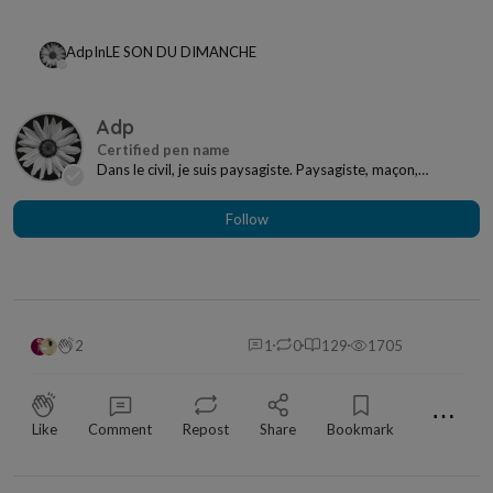
Adp
In
LE SON DU DIMANCHE
Adp
Dans le civil, je suis paysagiste. Paysagiste, maçon,
plombier, électricien, menuisier, charpentier,...
Follow
2
1
0
129
1705
⋯
Like
Comment
Repost
Share
Bookmark