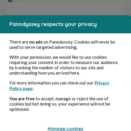
Panodyssey respects your privacy
There are
no ads
on Panodyssey. Cookies will never be
used to serve targeted advertising.
With your permission, we would like to use cookies
Jun 7, 2026
2 min read
requiring your consent in order to measure our audience
TRAUMA - N'TO feat Ethereals (Worakls remix)
by tracking the number of visitors to our site and
understanding how you arrived here.
For more information you can check out our
Privacy
Music
Policy page
.
You are free
to accept, manage or reject the use of
cookies but byt doing so, your experience will not be
Adp
optimised.
Manage cookies