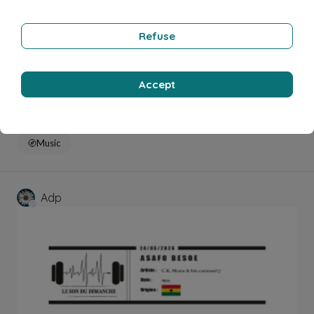
Refuse
Accept
May 31, 2026
2 min read
KER LORAN - Danyèl Waro
Music
Adp