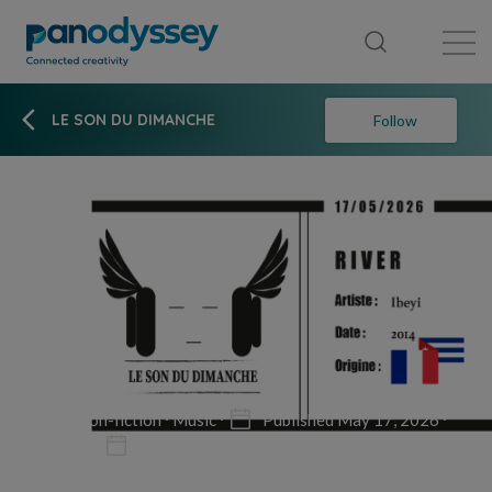
Library
News feed
Publication
LE SON DU DIMANCHE
Follow
Non-fiction
Music
Published May 17, 2026
Updated May 17, 2026
2 min