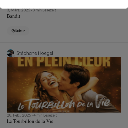
3, März, 2025
3 min Lesezeit
Bandit
Kultur
Stéphane Hoegel
28, Feb., 2025
4 min Lesezeit
Le Tourbillon de la Vie