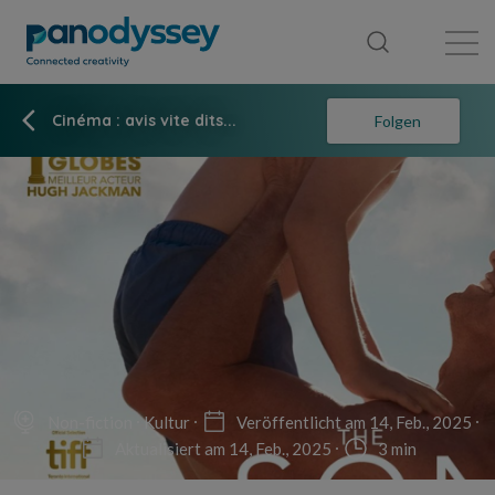
Library
News feed
Publication
Cinéma : avis vite dits...
Folgen
Non-fiction
Kultur
Veröffentlicht am 14, Feb., 2025
Aktualisiert am 14, Feb., 2025
3 min