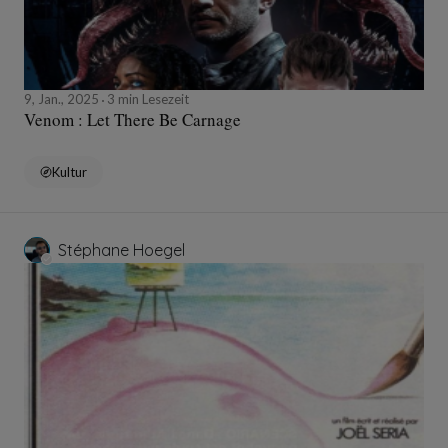
9, Jan., 2025
3 min Lesezeit
Venom : Let There Be Carnage
Kultur
Stéphane Hoegel