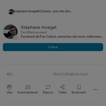
Stéphane Hoegel
In
Cinéma : avis vite dits...
Stéphane Hoegel
Passionné de Pop Culture, amoureux des mots, mélomane
à mes heures... Je ne me sens jamais seul si j...
Follow
0
0
1
283
71611
⋯
Like
Kommentieren
Repost
Teilen
Bookmark