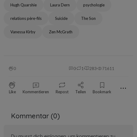
Hugh Quarshie
Laura Dern
psychologie
relations père-fils
Suicide
The Son
Vanessa Kirby
Zen McGrath
0
0
1
283
71611
⋯
Like
Kommentieren
Repost
Teilen
Bookmark
Kommentar (
0
)
Du musst dich einloggen, um kommentieren zu