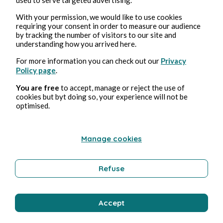
With your permission, we would like to use cookies
requiring your consent in order to measure our audience
by tracking the number of visitors to our site and
understanding how you arrived here.
7, März, 2025
5 min Lesezeit
For more information you can check out our
Privacy
The Marvels
Policy page
.
You are free
to accept, manage or reject the use of
Kultur
cookies but byt doing so, your experience will not be
optimised.
Stéphane Hoegel
Manage cookies
Refuse
Accept