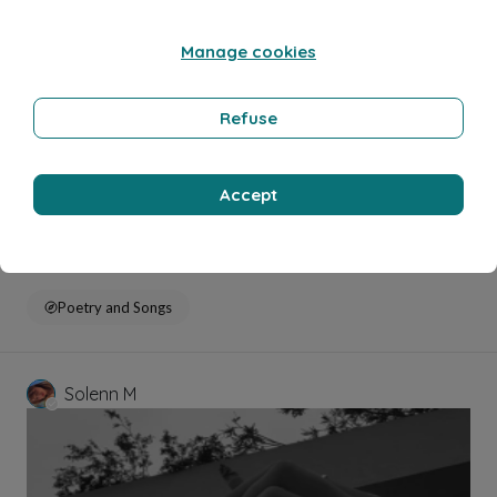
Manage cookies
Refuse
Accept
21 lug 2024
2 minuti di lettura
À quand la trêve ?
Poetry and Songs
Solenn M