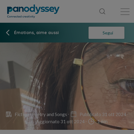
Library
News feed
Publication
Émotions, aime aussi
Segui
Fiction
Poetry and Songs
Pubblicato 31 ott 2024
Aggiornato 31 ott 2024
1 min