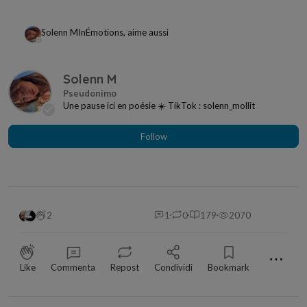
Solenn M
In
Émotions, aime aussi
Solenn M
Une pause ici en poésie ☀️ TikTok : solenn_mollit
Follow
2
1
0
179
2070
⋯
Like
Commenta
Repost
Condividi
Bookmark