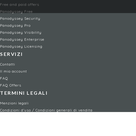
Free and paid offers
Panodyssey Free
Panodyssey Security
Panodyssey Pro
Panodyssey Visibility
Panodyssey Enterprise
Panodyssey Licensing
SERVIZI
Contatti
Il mio account
FAQ
FAQ Offers
TERMINI LEGALI
Menzioni legali
Condizioni d'uso / Condizioni generali di vendita
Informativa sulla privacy
Gestione dei cookie
Child safety policy