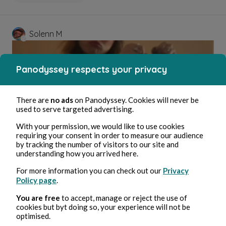
Solenn M
Panodyssey respects your privacy
There are
no ads
on Panodyssey. Cookies will never be
used to serve targeted advertising.
With your permission, we would like to use cookies
requiring your consent in order to measure our audience
27 lug 2024
1 minuti di lettura
by tracking the number of visitors to our site and
Quelle plaie
understanding how you arrived here.
For more information you can check out our
Privacy
Policy page
.
Poetry and Songs
You are free
to accept, manage or reject the use of
cookies but byt doing so, your experience will not be
optimised.
Solenn M