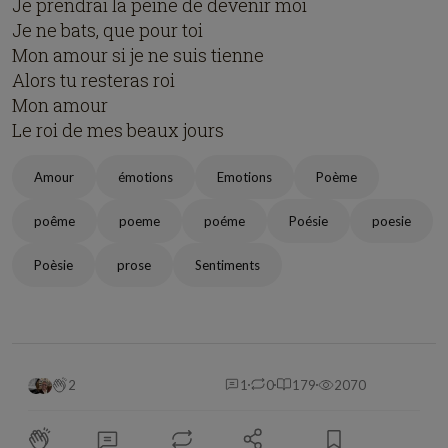
Je prendrai la peine de devenir moi
Je ne bats, que pour toi
Mon amour si je ne suis tienne
Alors tu resteras roi
Mon amour
Le roi de mes beaux jours
Amour
émotions
Emotions
Poème
poême
poeme
poéme
Poésie
poesie
Poèsie
prose
Sentiments
2
1
0
179
2070
⋯