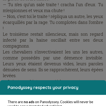
— Tu n’es qu’un sale traite ! cracha l’un d’eux. Tu
m’espionnes et veux ma chute !
— Non, c’est toi le traite ! répliqua un autre, les yeux
écarquillés par la rage. Tu complotes dans l’ombre
!
Le troisième restait silencieux, mais son regard
infecté par la haine oscillait entre ses deux
compagnons.
Les chevaliers s’invectivaient les uns les autres,
comme possédés par une démence invisible.
Leurs yeux étaient devenus vides, leurs paroles
dénuées de sens. Ils se rapprochèrent, leurs épées
levées.
— Qu’est-ce… ? interrogea Airk en se retournant.
— Arrêtez ! hurla Mims, vous êtes des frères
Panodyssey respects your privacy
d’armes !
Mais les murmures étaient bien trop puissants, ces
There are
no ads
on Panodyssey. Cookies will never be
voix sinistres qui attisaient leurs peurs les plus
used to serve targeted advertising.