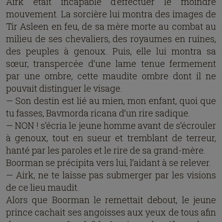
Airk était incapable d’effectuer le moindre
mouvement. La sorcière lui montra des images de
Tir Asleen en feu, de sa mère morte au combat au
milieu de ses chevaliers, des royaumes en ruines,
des peuples à genoux. Puis, elle lui montra sa
sœur, transpercée d’une lame tenue fermement
par une ombre, cette maudite ombre dont il ne
pouvait distinguer le visage.
— Son destin est lié au mien, mon enfant, quoi que
tu fasses, Bavmorda ricana d’un rire sadique.
— NON ! s’écria le jeune homme avant de s’écrouler
à genoux, tout en sueur et tremblant de terreur,
hanté par les paroles et le rire de sa grand-mère.
Boorman se précipita vers lui, l’aidant à se relever.
— Airk, ne te laisse pas submerger par les visions
de ce lieu maudit.
Alors que Boorman le remettait debout, le jeune
prince cachait ses angoisses aux yeux de tous afin