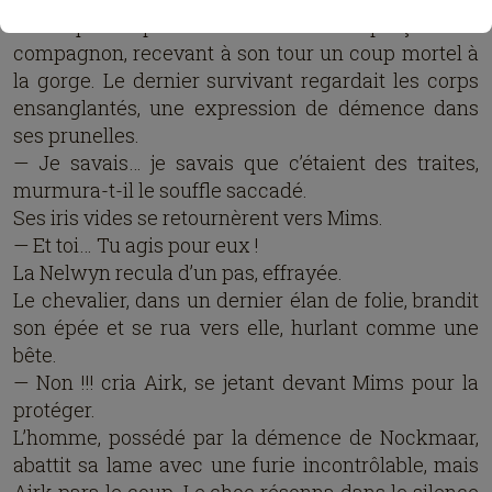
alors que le premier chevalier transperçait son
compagnon, recevant à son tour un coup mortel à
la gorge. Le dernier survivant regardait les corps
ensanglantés, une expression de démence dans
ses prunelles.
— Je savais… je savais que c’étaient des traites,
murmura-t-il le souffle saccadé.
Ses iris vides se retournèrent vers Mims.
— Et toi… Tu agis pour eux !
La Nelwyn recula d’un pas, effrayée.
Le chevalier, dans un dernier élan de folie, brandit
son épée et se rua vers elle, hurlant comme une
bête.
— Non !!! cria Airk, se jetant devant Mims pour la
protéger.
L’homme, possédé par la démence de Nockmaar,
abattit sa lame avec une furie incontrôlable, mais
Airk para le coup. Le choc résonna dans le silence