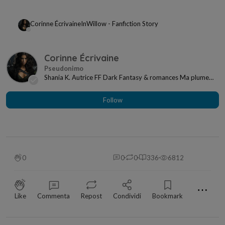
Corinne Écrivaine
In
Willow - Fanfiction Story
Corinne Écrivaine
Shania K. Autrice FF Dark Fantasy & romances Ma plume
est un fil qui relie les cœurs et les âmes...
Follow
0
0
0
336
6812
⋯
Like
Commenta
Repost
Condividi
Bookmark