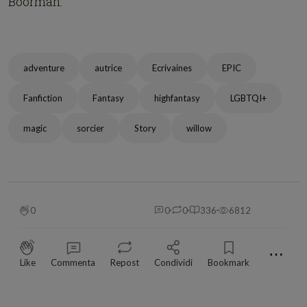
Boorman.
adventure
autrice
Ecrivaines
EPIC
Fanfiction
Fantasy
highfantasy
LGBTQI+
magic
sorcier
Story
willow
0
0
0
336
6812
⋯
Like
Commenta
Repost
Condividi
Bookmark