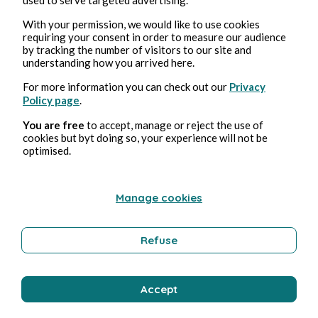
profondes. Le premier chevalier tira son épée.
With your permission, we would like to use cookies
— Je ne te laisserai pas nous trahir ! rugit-il en se
requiring your consent in order to measure our audience
jetant sur l’un de ses compagnons.
by tracking the number of visitors to our site and
understanding how you arrived here.
Leurs lames s’entrechoquèrent dans un vacarme,
fusionnant avec leurs cris de démence. Leurs
For more information you can check out our
Privacy
Policy page
.
attaques étaient brutales. Chacun frappait, le
visage déformé par un rictus de haine.
You are free
to accept, manage or reject the use of
Airk, Mims et Boorman observaient la scène avec
cookies but byt doing so, your experience will not be
optimised.
horreur, devant cette folie meurtrière.
— Nous devons les arrêter ! s’exclama Mims.
— Nous ne pouvons rien faire, ce n’est plus eux…
Manage cookies
Nockmaar les a déjà pris, rétorqua Boorman
devant cette bataille sanglante qui se déroulait
Refuse
sous leurs yeux, impuissants.
Les chevaliers s’acharnaient les uns contre les
autres, leur folie s’était emparée de leurs esprits,
Accept
leurs gestes étaient de plus en plus désordonnés
et violents. Le sol devenait une mare rougeâtre